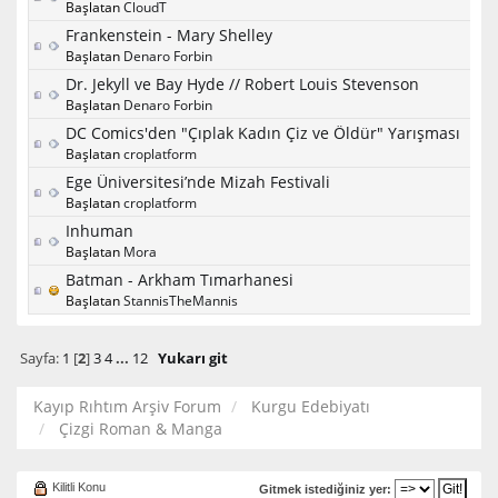
Başlatan
CloudT
Frankenstein - Mary Shelley
Başlatan
Denaro Forbin
Dr. Jekyll ve Bay Hyde // Robert Louis Stevenson
Başlatan
Denaro Forbin
DC Comics'den "Çıplak Kadın Çiz ve Öldür" Yarışması
Başlatan
croplatform
Ege Üniversitesi’nde Mizah Festivali
Başlatan
croplatform
Inhuman
Başlatan
Mora
Batman - Arkham Tımarhanesi
Başlatan
StannisTheMannis
Sayfa:
1
[
2
]
3
4
...
12
Yukarı git
Kayıp Rıhtım Arşiv Forum
Kurgu Edebiyatı
Çizgi Roman & Manga
Kilitli Konu
Gitmek istediğiniz yer: