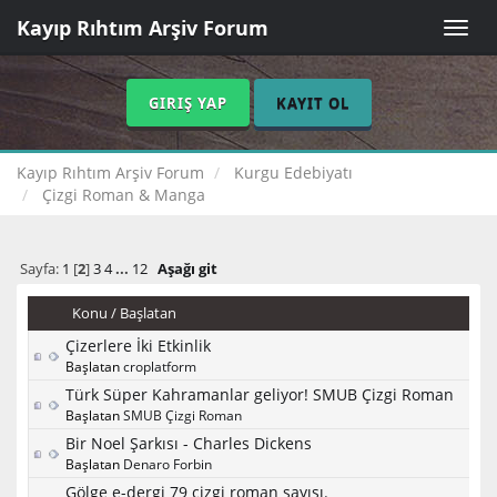
Kayıp Rıhtım Arşiv Forum
Toggle
naviga
GIRIŞ YAP
KAYIT OL
Kayıp Rıhtım Arşiv Forum
Kurgu Edebiyatı
Çizgi Roman & Manga
Sayfa:
1
[
2
]
3
4
...
12
Aşağı git
Konu
/
Başlatan
Çizerlere İki Etkinlik
Başlatan
croplatform
Türk Süper Kahramanlar geliyor! SMUB Çizgi Roman
Başlatan
SMUB Çizgi Roman
Bir Noel Şarkısı - Charles Dickens
Başlatan
Denaro Forbin
Gölge e-dergi 79 çizgi roman sayısı.