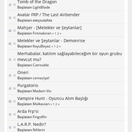
Tomb of the Dragon
Başlatan
LightBlade
Avatar FRP / The Last Airbender
Başlatan ateşsutahta
Mahşer - [Melekler ve Şeytanlar]
Başlatan
Fırtınakıran
«
1
2
»
Melekler ve Şeytanlar - Demonrise
Başlatan
KoyuBeyaz
«
1
2
»
Merhabalar, katılım sağlayabileceğim bir oyun grubu
mevcut mu?
Başlatan
Catrouble
Öneri
Başlatan
cemaziyel
Purgatorio
Başlatan
Madam Vio
Vampire Hunt - Oyuncu Alım Başlığı
Başlatan
Malkavian
«
1
2
»
Arda Frp'si
Başlatan
Fingolfin
L.A.R.P. Nedir?
Başlatan
Nihbrin