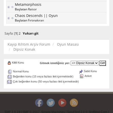
Metamorphosis
Başlatan
Raisor
Chaos Descends || Oyun
Başlatan
Fırtınakıran
Sayfa: [
1
]
2
Yukarı git
Kayıp Rıhtım Arşiv Forum
Oyun Masası
Dipsiz Konak
Kilitli Konu
Gitmek istediğiniz yer:
Sabit Konu
Normal Konu
Anket
Beğenilen konu (15 veya fazlası ileti içermektedir)
Çok beğenilen konu (50 veya fazlası ileti içermektedir)
SMF 2.0.19
|
SMF © 2017
,
Simple Machines
|
Seo4Smf 2.0 © SmfMod.Com
|