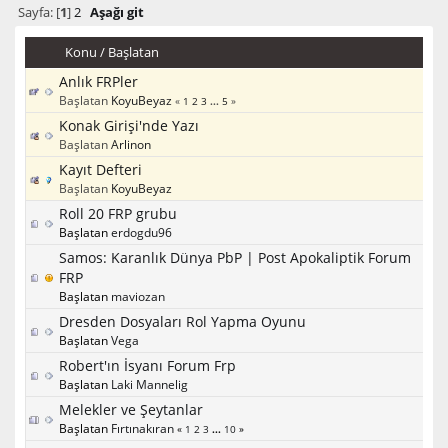
Sayfa: [
1
]
2
Aşağı git
Konu
/
Başlatan
Anlık FRPler
Başlatan
KoyuBeyaz
«
1
2
3
...
5
»
Konak Girişi'nde Yazı
Başlatan
Arlinon
Kayıt Defteri
Başlatan
KoyuBeyaz
Roll 20 FRP grubu
Başlatan
erdogdu96
Samos: Karanlık Dünya PbP | Post Apokaliptik Forum
FRP
Başlatan
maviozan
Dresden Dosyaları Rol Yapma Oyunu
Başlatan
Vega
Robert'ın İsyanı Forum Frp
Başlatan
Laki Mannelig
Melekler ve Şeytanlar
Başlatan
Fırtınakıran
«
1
2
3
...
10
»