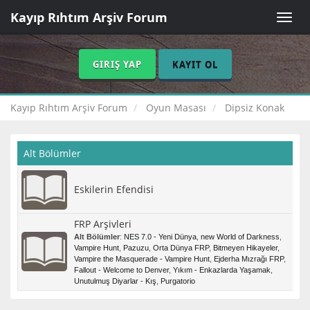
Kayıp Rıhtım Arşiv Forum
Toggle
naviga
GIRIŞ YAP
KAYIT OL
Kayıp Rıhtım Arşiv Forum
Oyun Masası
Dipsiz Konak
Alt Bölümler
Eskilerin Efendisi
FRP Arşivleri
Alt Bölümler
:
NES 7.0 - Yeni Dünya
,
new World of Darkness
,
Vampire Hunt
,
Pazuzu
,
Orta Dünya FRP
,
Bitmeyen Hikayeler
,
Vampire the Masquerade - Vampire Hunt
,
Ejderha Mızrağı FRP
,
Fallout - Welcome to Denver
,
Yıkım - Enkazlarda Yaşamak
,
Unutulmuş Diyarlar - Kış
,
Purgatorio