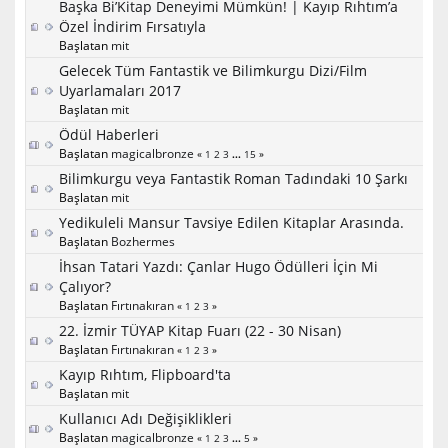
Başka Bi’Kitap Deneyimi Mümkün! | Kayıp Rıhtım’a
Özel İndirim Fırsatıyla
Başlatan
mit
Gelecek Tüm Fantastik ve Bilimkurgu Dizi/Film
Uyarlamaları 2017
Başlatan
mit
Ödül Haberleri
Başlatan
magicalbronze
«
1
2
3
...
15
»
Bilimkurgu veya Fantastik Roman Tadındaki 10 Şarkı
Başlatan
mit
Yedikuleli Mansur Tavsiye Edilen Kitaplar Arasında.
Başlatan
Bozhermes
İhsan Tatari Yazdı: Çanlar Hugo Ödülleri İçin Mi
Çalıyor?
Başlatan
Fırtınakıran
«
1
2
3
»
22. İzmir TÜYAP Kitap Fuarı (22 - 30 Nisan)
Başlatan
Fırtınakıran
«
1
2
3
»
Kayıp Rıhtım, Flipboard'ta
Başlatan
mit
Kullanıcı Adı Değişiklikleri
Başlatan
magicalbronze
«
1
2
3
...
5
»