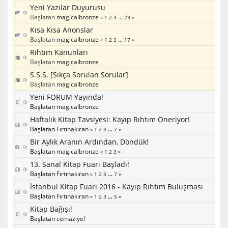
Yeni Yazılar Duyurusu
Başlatan
magicalbronze
«
1
2
3
...
23
»
Kısa Kısa Anonslar
Başlatan
magicalbronze
«
1
2
3
...
17
»
Rıhtım Kanunları
Başlatan
magicalbronze
S.S.S. [Sıkça Sorulan Sorular]
Başlatan
magicalbronze
Yeni FORUM Yayında!
Başlatan
magicalbronze
Haftalık Kitap Tavsiyesi: Kayıp Rıhtım Öneriyor!
Başlatan
Fırtınakıran
«
1
2
3
...
7
»
Bir Aylık Aranın Ardından, Döndük!
Başlatan
magicalbronze
«
1
2
3
»
13. Sanal Kitap Fuarı Başladı!
Başlatan
Fırtınakıran
«
1
2
3
...
7
»
İstanbul Kitap Fuarı 2016 - Kayıp Rıhtım Buluşması
Başlatan
Fırtınakıran
«
1
2
3
...
5
»
Kitap Bağışı!
Başlatan
cemaziyel