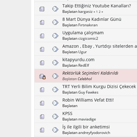
Takip Ettiğiniz Youtube Kanalları?
Başlatan
kargasiz
«
1
2
»
8 Mart Dünya Kadınlar Günü
Başlatan
Fırtınakıran
Uygulama çalışmam
Başlatan
cizgicomic2
Amazon , Ebay , Yurtdışı sitelerden a
Başlatan
Ugur
kitapyurdu.com
Başlatan
RedElf
Rektörlük Seçimleri Kaldırıldı
Başlatan
Celebhol
TRT Yerli Bilim Kurgu Dizisi Çekecek
Başlatan
Guy Fawkes
Robin Williams Vefat Etti!
Başlatan
KPSS
Başlatan
maviadige
İş ile ilgili bir anketimsi
Başlatan
andreyfyodorovich