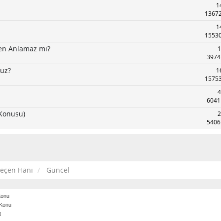
1
13672
1
15530
ten Anlamaz mı?
1
3974
ruz?
1
15753
4
6041
 Konusu)
2
5406
geçen Hanı
Güncel
 Konu
 Konu
t