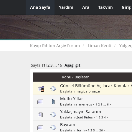
Ana Sayfa
Yardım
Ara
Takvim
Giriş
Kayıp Rıhtım Arşiv Forum
Liman Kenti
Yolge
Sayfa: [
1
]
2
3
...
16
Aşağı git
Konu
/
Başlatan
Güncel Bölümüne Açılacak Konular 
Başlatan
magicalbronze
Mutlu Yıllar
Başlatan
armeneus
«
1
2
3
...
6
»
Yaklaşmayın Satarım
Başlatan
Quid Rides
«
1
2
3
4
»
Bayram
Başlatan
Hurin
«
1
2
3
...
26
»