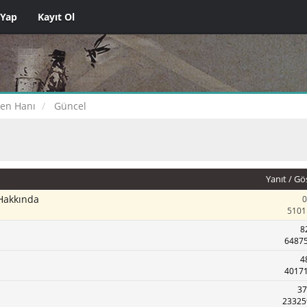
 Yap
Kayıt Ol
çen Hanı
Güncel
Yanıt
/
Gö
Hakkında
0
5101
8
64875
4
40171
37
23325