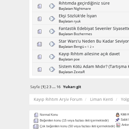
Rıhtımda geçirdiğiniz süre
Başlatan
Nightmare
Ekşi Sözlük'de İsyan
Başlatan
ryuk
Fantastik Edebiyat Sevenler Siyaset
Başlatan
Bozhermes
Star Wars'u Neden Bu Kadar Seviyo
Başlatan
Bengü
«
1
2
»
Kayıp Rıhtım ailesine açık davet
Başlatan
poe
Sistem Kötü Adam Mıdır? (Tartışma
Başlatan
ZextaR
Sayfa: [
1
]
2
3
...
16
Yukarı git
Kayıp Rıhtım Arşiv Forum
Liman Kenti
Yol
Kilitli
Normal Konu
Sabit
Beğenilen konu (15 veya fazlası ileti içermektedir)
Anke
Çok beğenilen konu (50 veya fazlası ileti içermektedir)