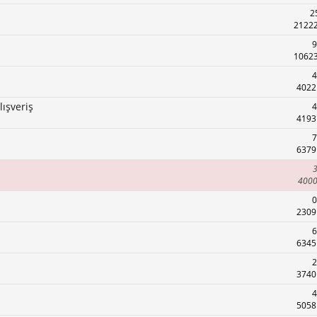
2
21222
9
10623
4
4022
lışveriş
4
4193
7
6379
3
4000
0
2309
6
6345
2
3740
4
5058