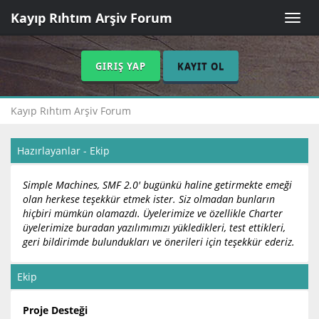
Kayıp Rıhtım Arşiv Forum
Toggle
naviga
GIRIŞ YAP
KAYIT OL
Kayıp Rıhtım Arşiv Forum
Hazırlayanlar - Ekip
Simple Machines, SMF 2.0' bugünkü haline getirmekte emeği
olan herkese teşekkür etmek ister. Siz olmadan bunların
hiçbiri mümkün olamazdı. Üyelerimize ve özellikle Charter
üyelerimize buradan yazılımımızı yükledikleri, test ettikleri,
geri bildirimde bulundukları ve önerileri için teşekkür ederiz.
Ekip
Proje Desteği