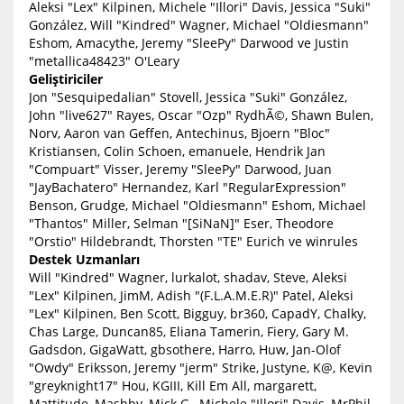
Aleksi "Lex" Kilpinen, Michele "Illori" Davis, Jessica "Suki"
González, Will "Kindred" Wagner, Michael "Oldiesmann"
Eshom, Amacythe, Jeremy "SleePy" Darwood ve Justin
"metallica48423" O'Leary
Geliştiriciler
Jon "Sesquipedalian" Stovell, Jessica "Suki" González,
John "live627" Rayes, Oscar "Ozp" RydhÃ©, Shawn Bulen,
Norv, Aaron van Geffen, Antechinus, Bjoern "Bloc"
Kristiansen, Colin Schoen, emanuele, Hendrik Jan
"Compuart" Visser, Jeremy "SleePy" Darwood, Juan
"JayBachatero" Hernandez, Karl "RegularExpression"
Benson, Grudge, Michael "Oldiesmann" Eshom, Michael
"Thantos" Miller, Selman "[SiNaN]" Eser, Theodore
"Orstio" Hildebrandt, Thorsten "TE" Eurich ve winrules
Destek Uzmanları
Will "Kindred" Wagner, lurkalot, shadav, Steve, Aleksi
"Lex" Kilpinen, JimM, Adish "(F.L.A.M.E.R)" Patel, Aleksi
"Lex" Kilpinen, Ben Scott, Bigguy, br360, CapadY, Chalky,
Chas Large, Duncan85, Eliana Tamerin, Fiery, Gary M.
Gadsdon, GigaWatt, gbsothere, Harro, Huw, Jan-Olof
"Owdy" Eriksson, Jeremy "jerm" Strike, Justyne, K@, Kevin
"greyknight17" Hou, KGIII, Kill Em All, margarett,
Mattitude, Mashby, Mick G., Michele "Illori" Davis, MrPhil,