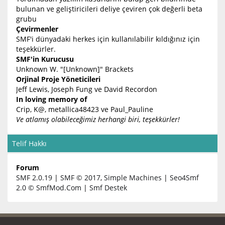
bulunan ve geliştiricileri deliye çeviren çok değerli beta
grubu
Çevirmenler
SMF'i dünyadaki herkes için kullanılabilir kıldığınız için
teşekkürler.
SMF'in Kurucusu
Unknown W. "[Unknown]" Brackets
Orjinal Proje Yöneticileri
Jeff Lewis, Joseph Fung ve David Recordon
In loving memory of
Crip, K@, metallica48423 ve Paul_Pauline
Ve atlamış olabileceğimiz herhangi biri, teşekkürler!
Telif Hakkı
Forum
SMF 2.0.19
|
SMF © 2017
,
Simple Machines
|
Seo4Smf
2.0 © SmfMod.Com
|
Smf Destek