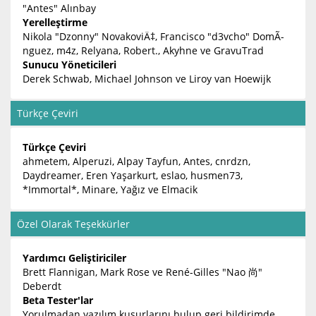
"Antes" Alınbay
Yerelleştirme
Nikola "Dzonny" NovakoviÄ‡, Francisco "d3vcho" DomÃ­
nguez, m4z, Relyana, Robert., Akyhne ve GravuTrad
Sunucu Yöneticileri
Derek Schwab, Michael Johnson ve Liroy van Hoewijk
Türkçe Çeviri
Türkçe Çeviri
ahmetem, Alperuzi, Alpay Tayfun, Antes, cnrdzn,
Daydreamer, Eren Yaşarkurt, eslao, husmen73,
*Immortal*, Minare, Yağız ve Elmacik
Özel Olarak Teşekkürler
Yardımcı Geliştiriciler
Brett Flannigan, Mark Rose ve René-Gilles "Nao 尚"
Deberdt
Beta Tester'lar
Yorulmadan yazılım kusurlarını bulup geri bildirimde