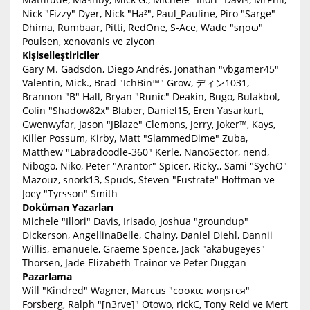
Nick "Fizzy" Dyer, Nick "Ha²", Paul_Pauline, Piro "Sarge"
Dhima, Rumbaar, Pitti, RedOne, S-Ace, Wade "sησω"
Poulsen, xenovanis ve ziycon
Kişiselleştiriciler
Gary M. Gadsdon, Diego Andrés, Jonathan "vbgamer45"
Valentin, Mick., Brad "IchBin™" Grow, ディン1031,
Brannon "B" Hall, Bryan "Runic" Deakin, Bugo, Bulakbol,
Colin "Shadow82x" Blaber, Daniel15, Eren Yasarkurt,
Gwenwyfar, Jason "JBlaze" Clemons, Jerry, Joker™, Kays,
Killer Possum, Kirby, Matt "SlammedDime" Zuba,
Matthew "Labradoodle-360" Kerle, NanoSector, nend,
Nibogo, Niko, Peter "Arantor" Spicer, Ricky., Sami "SychO"
Mazouz, snork13, Spuds, Steven "Fustrate" Hoffman ve
Joey "Tyrsson" Smith
Doküman Yazarları
Michele "Illori" Davis, Irisado, Joshua "groundup"
Dickerson, AngellinaBelle, Chainy, Daniel Diehl, Dannii
Willis, emanuele, Graeme Spence, Jack "akabugeyes"
Thorsen, Jade Elizabeth Trainor ve Peter Duggan
Pazarlama
Will "Kindred" Wagner, Marcus "cσσкιє мσηѕтєя"
Forsberg, Ralph "[n3rve]" Otowo, rickC, Tony Reid ve Mert