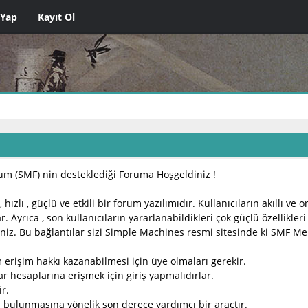
 Yap
Kayıt Ol
m (SMF) nin desteklediği Foruma Hoşgeldiniz !
 hızlı , güçlü ve etkili bir forum yazılımıdır. Kullanıcıların akıllı ve
r. Ayrıca , son kullanıcıların yararlanabildikleri çok güçlü özellikl
rsiniz. Bu bağlantılar sizi Simple Machines resmi sitesinde ki SMF M
 erişim hakkı kazanabilmesi için üye olmaları gerekir.
ar hesaplarına erişmek için giriş yapmalıdırlar.
ir.
n bulunmasına yönelik son derece yardımcı bir araçtır.