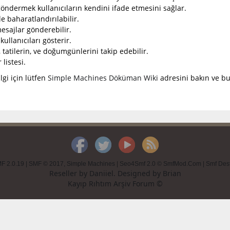
öndermek kullanıcıların kendini ifade etmesini sağlar.
ile baharatlandırılabilir.
mesajlar gönderebilir.
kullanıcıları gösterir.
n, tatilerin, ve doğumgünlerini takip edebilir.
listesi.
lgi için lütfen
Simple Machines Döküman Wiki
adresini bakın ve bu
F 2.0.19
|
SMF © 2017
,
Simple Machines
|
Seo4Smf 2.0 © SmfMod.Com
|
Smf Des
Reseller by
Daniiel
. Designed by
Brian
Kayıp Rıhtım Arşiv Forum ©