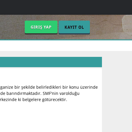
GIRIŞ YAP
KAYIT OL
 organize bir şekilde belirledikleri bir konu üzerinde
eri de barındırmaktadır. SMF'nin varolduğu
erkezinde ki belgelere götürecektir.