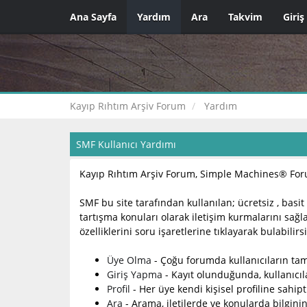
Ana Sayfa
Yardım
Ara
Takvim
Giriş
Kayıp Rıhtım Arşiv Forum
Yardım
SMF Kullanıcı Yardımı
Kayıp Rıhtım Arşiv Forum, Simple Machines® Foru
SMF bu site tarafından kullanılan; ücretsiz , basit ,
tartışma konuları olarak iletişim kurmalarını sağla
özelliklerini soru işaretlerine tıklayarak bulabili
Üye Olma
- Çoğu forumda kullanıcıların tam
Giriş Yapma
- Kayıt olunduğunda, kullanıcıl
Profil
- Her üye kendi kişisel profiline sahipt
Ara
- Arama, iletilerde ve konularda bilgini