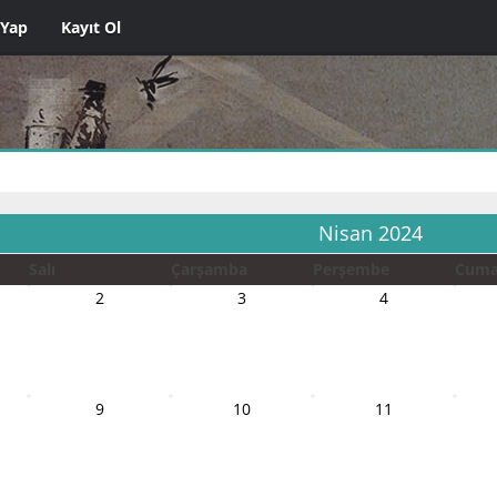
 Yap
Kayıt Ol
Nisan 2024
Salı
Çarşamba
Perşembe
Cum
2
3
4
9
10
11