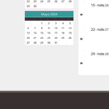
22
23
24
25
26
27
28
15
-
Hafta 16
29
30
»
Mayıs 2024
P
S
Ç
P
C
C
P
1
2
3
4
5
6
7
8
9
10
11
12
22
-
Hafta 17
13
14
15
16
17
18
19
»
20
21
22
23
24
25
26
27
28
29
30
31
29
-
Hafta 18
»