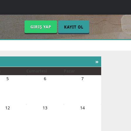
GIRIŞ YAP
KAYIT OL
»
a
Cumartesi
Pazar
5
6
7
12
13
14