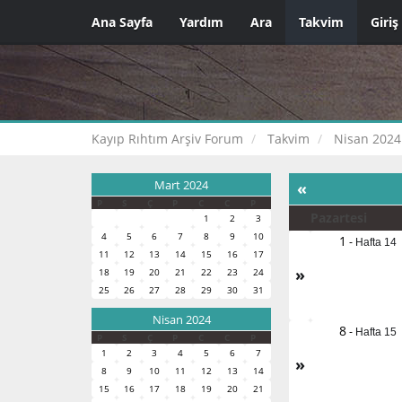
Ana Sayfa
Yardım
Ara
Takvim
Giriş
Kayıp Rıhtım Arşiv Forum
Takvim
Nisan 2024
Mart 2024
«
P
S
Ç
P
C
C
P
Pazartesi
1
2
3
4
5
6
7
8
9
10
1
-
Hafta 14
11
12
13
14
15
16
17
»
18
19
20
21
22
23
24
25
26
27
28
29
30
31
Nisan 2024
8
-
Hafta 15
P
S
Ç
P
C
C
P
1
2
3
4
5
6
7
»
8
9
10
11
12
13
14
15
16
17
18
19
20
21