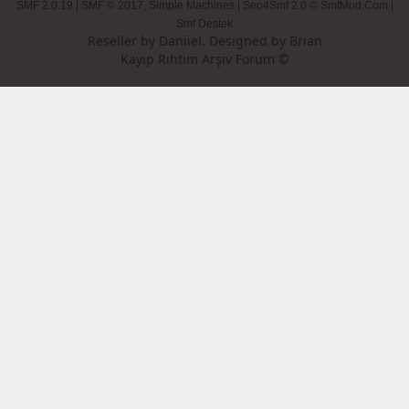
SMF 2.0.19
|
SMF © 2017
,
Simple Machines
|
Seo4Smf 2.0 © SmfMod.Com
|
Smf Destek
Reseller by
Daniiel
. Designed by
Brian
Kayıp Rıhtım Arşiv Forum ©