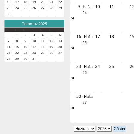
16
17
18
19
20
21
22
9
10
11
1
-
Hafta
23
24
25
26
27
28
29
24
30
»
Temmuz 2025
P
S
Ç
P
C
C
P
1
2
3
4
5
6
16
17
18
1
-
Hafta
7
8
9
10
11
12
13
25
»
14
15
16
17
18
19
20
21
22
23
24
25
26
27
28
29
30
31
23
24
25
2
-
Hafta
26
»
30
-
Hafta
27
»