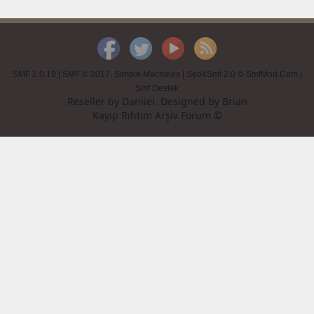
SMF 2.0.19
|
SMF © 2017
,
Simple Machines
|
Seo4Smf 2.0 © SmfMod.Com
|
Smf Destek
Reseller by
Daniiel
. Designed by
Brian
Kayıp Rıhtım Arşiv Forum ©