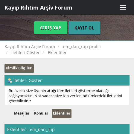
Kayıp Rıhtım Arşiv Forum
Toggle
naviga
GIRIŞ YAP
KAYIT OL
Kayıp Rıhtım Arşiv Forum
em_dan_rup profili
İletileri Göster
Eklentiler
Kimlik Bilgileri
İletileri Göster
Bu özellik size üyenin attığı tüm iletileri gösterme olanağı
sağlayacaktır . Not sadece size izin verilen bölümlerdeki iletilerini
görebilirsiniz
Mesajlar
Konular
Eklentiler
Eklentiler - em_dan_rup