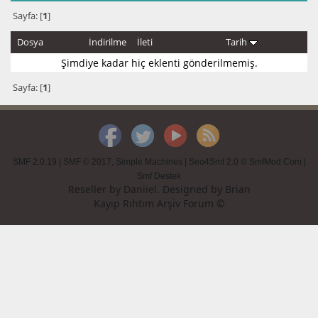
Sayfa: [
1
]
Dosya
İndirilme
İleti
Tarih
Şimdiye kadar hiç eklenti gönderilmemiş.
Sayfa: [
1
]
SMF 2.0.19
|
SMF © 2017
,
Simple Machines
|
Seo4Smf 2.0 © SmfMod.Com
|
Smf Destek
Reseller by
Daniiel
. Designed by
Brian
Kayıp Rıhtım Arşiv Forum ©