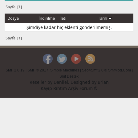
Sayfa: [
1
]
Dosya
İndirilme
İleti
Tarih
Şimdiye kadar hiç eklenti gönderilmemiş.
Sayfa: [
1
]
SMF 2.0.19
|
SMF © 2017
,
Simple Machines
|
Seo4Smf 2.0 © SmfMod.Com
|
Smf Destek
Reseller by
Daniiel
. Designed by
Brian
Kayıp Rıhtım Arşiv Forum ©