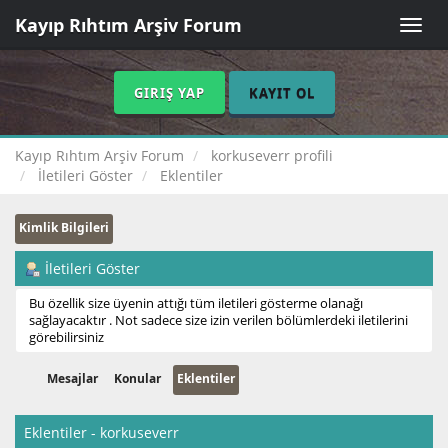
Kayıp Rıhtım Arşiv Forum
Toggle
naviga
GIRIŞ YAP
KAYIT OL
Kayıp Rıhtım Arşiv Forum
korkuseverr profili
İletileri Göster
Eklentiler
Kimlik Bilgileri
İletileri Göster
Bu özellik size üyenin attığı tüm iletileri gösterme olanağı
sağlayacaktır . Not sadece size izin verilen bölümlerdeki iletilerini
görebilirsiniz
Mesajlar
Konular
Eklentiler
Eklentiler - korkuseverr