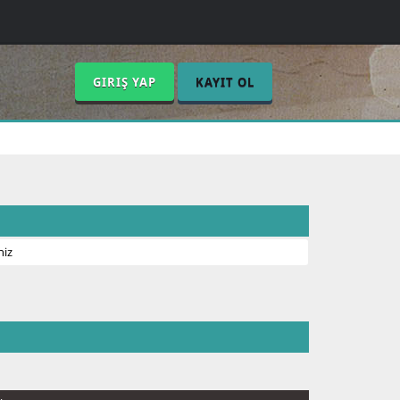
GIRIŞ YAP
KAYIT OL
niz