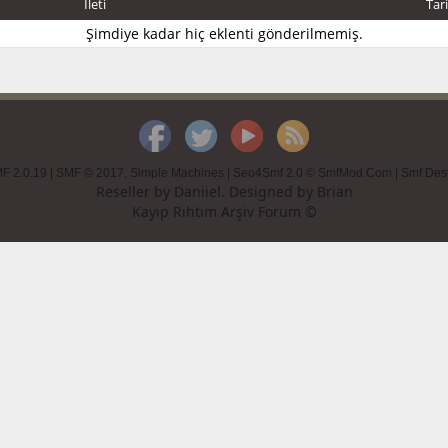
İleti
Tar
Şimdiye kadar hiç eklenti gönderilmemiş.
F 2.0.19
|
SMF © 2017
,
Simple Machines
|
Seo4Smf 2.0 © SmfMod.Com
|
Smf Des
Reseller by
Daniiel
. Designed by
Brian
Kayıp Rıhtım Arşiv Forum ©