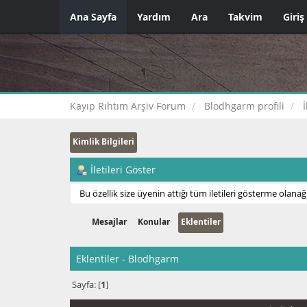
Ana Sayfa
Yardım
Ara
Takvim
Giriş
Kayıp Rıhtım Arşiv Forum
Blodhgarm profili
İ
Kimlik Bilgileri
İletileri Göster
Bu özellik size üyenin attığı tüm iletileri gösterme olanağı
Mesajlar
Konular
Eklentiler
Eklentiler - Blodhgarm
Sayfa: [
1
]