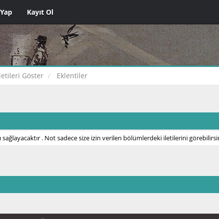
 Yap
Kayıt Ol
letileri Göster
Eklentiler
 sağlayacaktır . Not sadece size izin verilen bölümlerdeki iletilerini görebilirsi