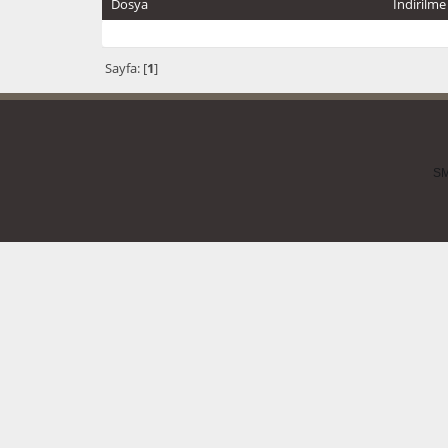
Dosya
İndirilme
Sayfa: [
1
]
SM