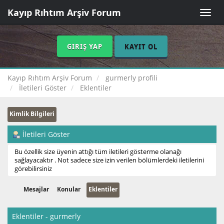
Kayıp Rıhtım Arşiv Forum
Toggle
naviga
GIRIŞ YAP
KAYIT OL
Kayıp Rıhtım Arşiv Forum
gurmerly profili
İletileri Göster
Eklentiler
Kimlik Bilgileri
İletileri Göster
Bu özellik size üyenin attığı tüm iletileri gösterme olanağı
sağlayacaktır . Not sadece size izin verilen bölümlerdeki iletilerini
görebilirsiniz
Mesajlar
Konular
Eklentiler
Eklentiler - gurmerly