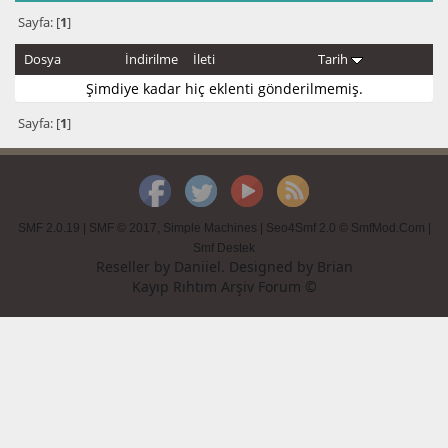
Sayfa: [
1
]
Dosya
İndirilme
İleti
Tarih
Şimdiye kadar hiç eklenti gönderilmemiş.
Sayfa: [
1
]
SMF 2.0.19
|
SMF © 2017
,
Simple Machines
|
Seo4Smf 2.0 © SmfMod.Com
|
Smf Destek
Reseller by
Daniiel
. Designed by
Brian
Kayıp Rıhtım Arşiv Forum ©