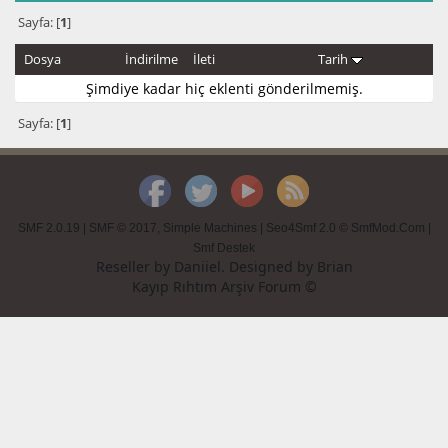
Sayfa: [
1
]
Dosya
İndirilme
İleti
Tarih
Şimdiye kadar hiç eklenti gönderilmemiş.
Sayfa: [
1
]
SMF 2.0.19
|
SMF © 2017
,
Simple Machines
|
Seo4Smf 2.0 © SmfMod.Com
|
Smf Destek
Reseller by
Daniiel
. Designed by
Brian
Kayıp Rıhtım Arşiv Forum ©