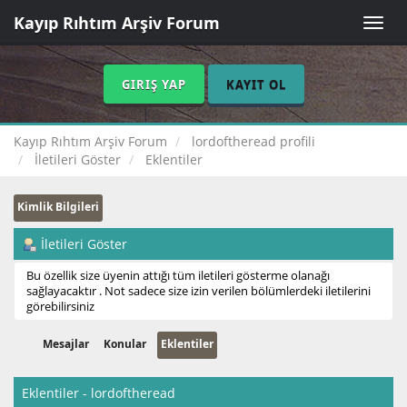
Kayıp Rıhtım Arşiv Forum
Toggle
naviga
GIRIŞ YAP
KAYIT OL
Kayıp Rıhtım Arşiv Forum
lordoftheread profili
İletileri Göster
Eklentiler
Kimlik Bilgileri
İletileri Göster
Bu özellik size üyenin attığı tüm iletileri gösterme olanağı
sağlayacaktır . Not sadece size izin verilen bölümlerdeki iletilerini
görebilirsiniz
Mesajlar
Konular
Eklentiler
Eklentiler - lordoftheread