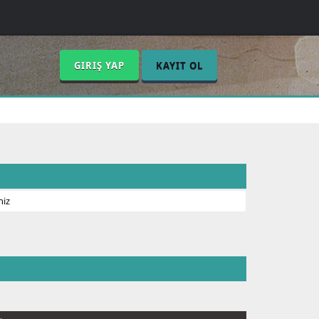
GIRIŞ YAP
KAYIT OL
niz