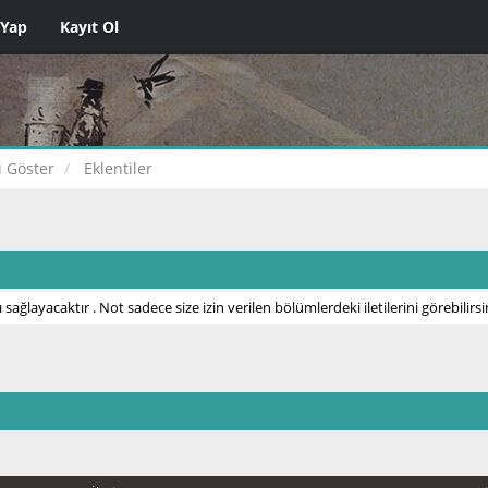
 Yap
Kayıt Ol
ri Göster
Eklentiler
 sağlayacaktır . Not sadece size izin verilen bölümlerdeki iletilerini görebilirsi