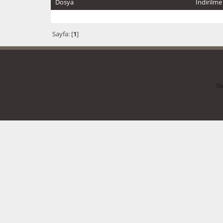
Dosya
İndirilme
Sayfa: [
1
]
SM