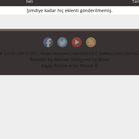
İleti
Tar
Şimdiye kadar hiç eklenti gönderilmemiş.
F 2.0.19
|
SMF © 2017
,
Simple Machines
|
Seo4Smf 2.0 © SmfMod.Com
|
Smf Des
Reseller by
Daniiel
. Designed by
Brian
Kayıp Rıhtım Arşiv Forum ©