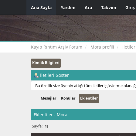
Ana Sayfa
Yardım
Ara
Takvim
Giriş
Kayıp Rıhtım Arşiv Forum
Mora profili
İletile
Kimlik Bilgileri
İletileri Göster
Bu özellik size üyenin attığı tüm iletileri gösterme olanağı
Mesajlar
Konular
Eklentiler
Eklentiler - Mora
Sayfa: [
1
]