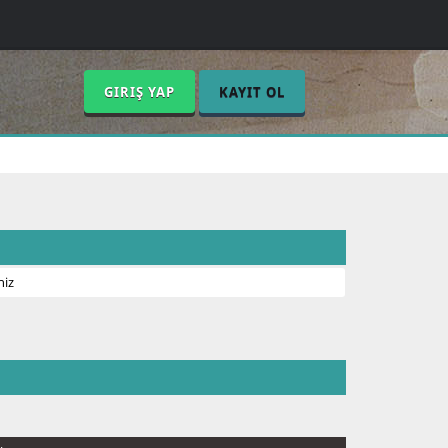
GIRIŞ YAP
KAYIT OL
niz