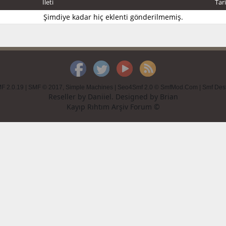
İleti
Tar
Şimdiye kadar hiç eklenti gönderilmemiş.
F 2.0.19
|
SMF © 2017
,
Simple Machines
|
Seo4Smf 2.0 © SmfMod.Com
|
Smf Des
Reseller by
Daniiel
. Designed by
Brian
Kayıp Rıhtım Arşiv Forum ©