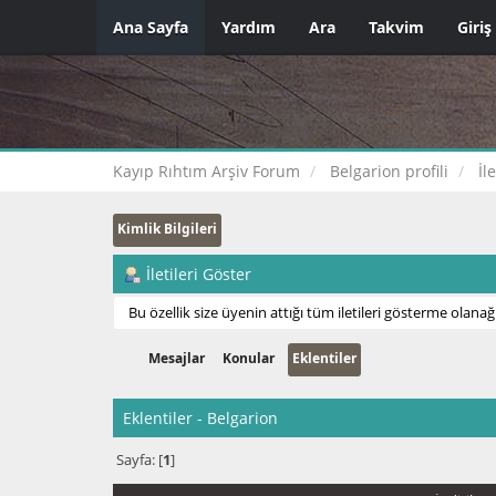
Ana Sayfa
Yardım
Ara
Takvim
Giriş
Kayıp Rıhtım Arşiv Forum
Belgarion profili
İl
Kimlik Bilgileri
İletileri Göster
Bu özellik size üyenin attığı tüm iletileri gösterme olanağı
Mesajlar
Konular
Eklentiler
Eklentiler - Belgarion
Sayfa: [
1
]