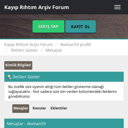
Kayıp Rıhtım Arşiv Forum
Toggle
naviga
GIRIŞ YAP
KAYIT OL
Kayıp Rıhtım Arşiv Forum
ikoman59 profili
İletileri Göster
Mesajlar
Kimlik Bilgileri
İletileri Göster
Bu özellik size üyenin attığı tüm iletileri gösterme olanağı
sağlayacaktır . Not sadece size izin verilen bölümlerdeki iletilerini
görebilirsiniz
Mesajlar
Konular
Eklentiler
Mesajlar - ikoman59