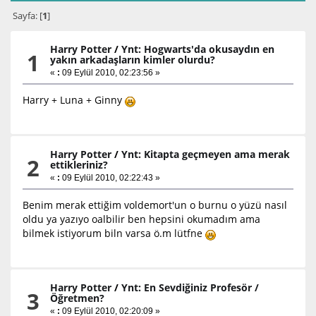
Sayfa: [
1
]
Harry Potter
/
Ynt: Hogwarts'da okusaydın en
1
yakın arkadaşların kimler olurdu?
«
:
09 Eylül 2010, 02:23:56 »
Harry + Luna + Ginny
Harry Potter
/
Ynt: Kitapta geçmeyen ama merak
2
ettikleriniz?
«
:
09 Eylül 2010, 02:22:43 »
Benim merak ettiğim voldemort'un o burnu o yüzü nasıl
oldu ya yazıyo oalbilir ben hepsini okumadım ama
bilmek istiyorum biln varsa ö.m lütfne
Harry Potter
/
Ynt: En Sevdiğiniz Profesör /
3
Öğretmen?
«
:
09 Eylül 2010, 02:20:09 »