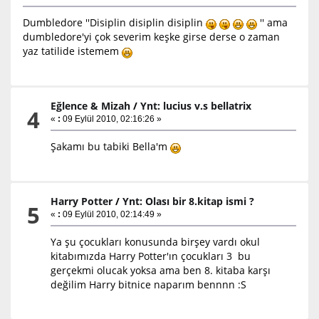
Dumbledore ''Disiplin disiplin disiplin
'' ama
dumbledore'yi çok severim keşke girse derse o zaman
yaz tatilide istemem
Eğlence & Mizah
/
Ynt: lucius v.s bellatrix
4
«
:
09 Eylül 2010, 02:16:26 »
Şakamı bu tabiki Bella'm
Harry Potter
/
Ynt: Olası bir 8.kitap ismi ?
5
«
:
09 Eylül 2010, 02:14:49 »
Ya şu çocukları konusunda birşey vardı okul
kitabımızda Harry Potter'ın çocukları 3 bu
gerçekmi olucak yoksa ama ben 8. kitaba karşı
değilim Harry bitnice naparım bennnn :S