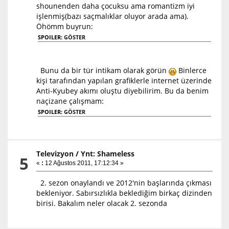
shounenden daha çocuksu ama romantizm iyi
işlenmiş(bazı saçmalıklar oluyor arada ama).
Öhömm buyrun:
SPOILER:
GÖSTER
Bunu da bir tür intikam olarak görün
Binlerce
kişi tarafından yapılan grafiklerle internet üzerinde
Anti-Kyubey akımı oluştu diyebilirim. Bu da benim
naçizane çalışmam:
SPOILER:
GÖSTER
Televizyon
/
Ynt: Shameless
5
«
:
12 Ağustos 2011, 17:12:34 »
2. sezon onaylandı ve 2012'nin başlarında çıkması
bekleniyor. Sabırsızlıkla beklediğim birkaç dizinden
birisi. Bakalım neler olacak 2. sezonda