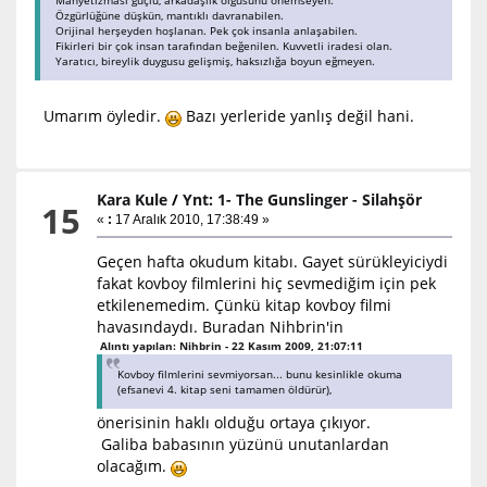
Özgürlüğüne düşkün, mantıklı davranabilen.
Orijinal herşeyden hoşlanan. Pek çok insanla anlaşabilen.
Fikirleri bir çok insan tarafından beğenilen. Kuvvetli iradesi olan.
Yaratıcı, bireylik duygusu gelişmiş, haksızlığa boyun eğmeyen.
Umarım öyledir.
Bazı yerleride yanlış değil hani.
Kara Kule
/
Ynt: 1- The Gunslinger - Silahşör
15
«
:
17 Aralık 2010, 17:38:49 »
Geçen hafta okudum kitabı. Gayet sürükleyiciydi
fakat kovboy filmlerini hiç sevmediğim için pek
etkilenemedim. Çünkü kitap kovboy filmi
havasındaydı. Buradan Nihbrin'in
Alıntı yapılan: Nihbrin - 22 Kasım 2009, 21:07:11
Kovboy filmlerini sevmiyorsan... bunu kesinlikle okuma
(efsanevi 4. kitap seni tamamen öldürür),
önerisinin haklı olduğu ortaya çıkıyor.
Galiba babasının yüzünü unutanlardan
olacağım.