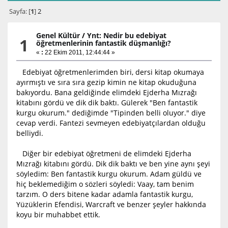
Sayfa: [
1
]
2
Genel Kültür
/
Ynt: Nedir bu edebiyat
1
öğretmenlerinin fantastik düşmanlığı?
«
:
22 Ekim 2011, 12:44:44 »
Edebiyat öğretmenlerimden biri, dersi kitap okumaya
ayırmıştı ve sıra sıra gezip kimin ne kitap okuduğuna
bakıyordu. Bana geldiğinde elimdeki Ejderha Mızrağı
kitabını gördü ve dik dik baktı. Gülerek "Ben fantastik
kurgu okurum." dediğimde "Tipinden belli oluyor." diye
cevap verdi. Fantezi sevmeyen edebiyatçılardan olduğu
belliydi.
Diğer bir edebiyat öğretmeni de elimdeki Ejderha
Mızrağı kitabını gördü. Dik dik baktı ve ben yine aynı şeyi
söyledim: Ben fantastik kurgu okurum. Adam güldü ve
hiç beklemediğim o sözleri söyledi: Vaay, tam benim
tarzım. O ders bitene kadar adamla fantastik kurgu,
Yüzüklerin Efendisi, Warcraft ve benzer şeyler hakkında
koyu bir muhabbet ettik.