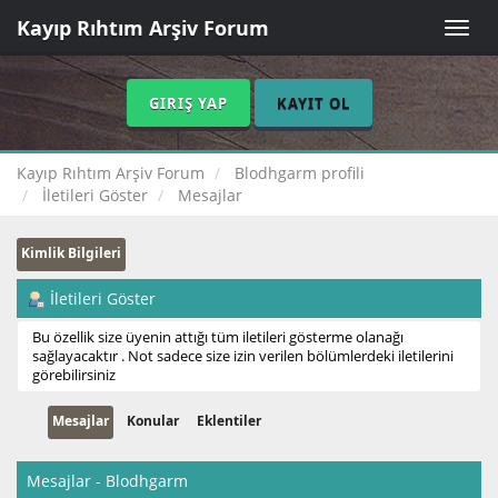
Kayıp Rıhtım Arşiv Forum
Toggle
naviga
GIRIŞ YAP
KAYIT OL
Kayıp Rıhtım Arşiv Forum
Blodhgarm profili
İletileri Göster
Mesajlar
Kimlik Bilgileri
İletileri Göster
Bu özellik size üyenin attığı tüm iletileri gösterme olanağı
sağlayacaktır . Not sadece size izin verilen bölümlerdeki iletilerini
görebilirsiniz
Mesajlar
Konular
Eklentiler
Mesajlar - Blodhgarm