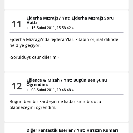
Ejderha Mızrağı
/
Ynt: Ejderha Mızrağı Soru
11
Hattı
«
:
16 Şubat 2011, 15:58:42 »
Ejderha Mızrağı'nda 'ejderan'lar, kitabın orjinal dilinde
ne diye geçiyor.
-Sorulduys özür dilerim.-
Eğlence & Mizah
/
Ynt: Bugün Ben Şunu
12
Öğrendim:
«
:
08 Şubat 2011, 19:46:48 »
Bugün ben bir kardeşin ne kadar sinir bozucu
olabileceğini öğrendim.
Diğer Fantastik Eserler
/
Ynt: Hırsızın Kumarı