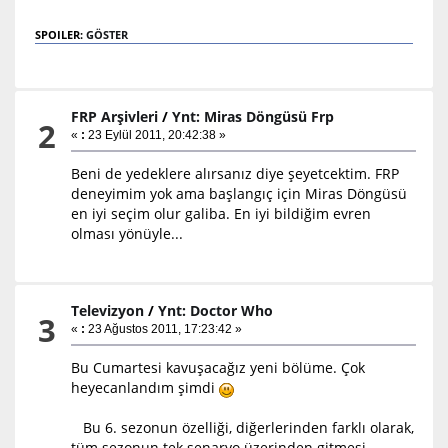
SPOILER:
GÖSTER
FRP Arşivleri
/
Ynt: Miras Döngüsü Frp
2
«
:
23 Eylül 2011, 20:42:38 »
Beni de yedeklere alırsanız diye şeyetcektim. FRP
deneyimim yok ama başlangıç için Miras Döngüsü
en iyi seçim olur galiba. En iyi bildiğim evren
olması yönüyle...
Televizyon
/
Ynt: Doctor Who
3
«
:
23 Ağustos 2011, 17:23:42 »
Bu Cumartesi kavuşacağız yeni bölüme. Çok
heyecanlandım şimdi
Bu 6. sezonun özelliği, diğerlerinden farklı olarak,
tüm sezonun tek senaryo üzerinden gitmesi.