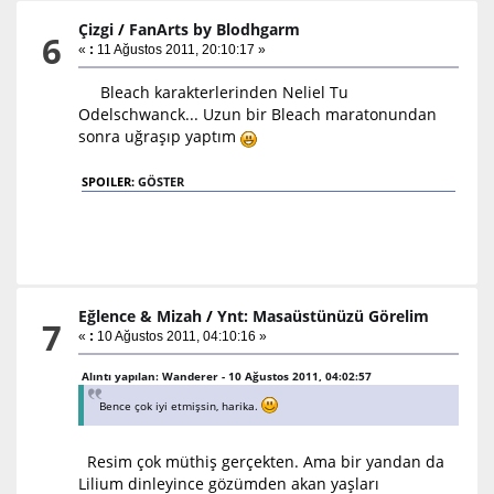
Çizgi
/
FanArts by Blodhgarm
6
«
:
11 Ağustos 2011, 20:10:17 »
Bleach karakterlerinden Neliel Tu
Odelschwanck... Uzun bir Bleach maratonundan
sonra uğraşıp yaptım
SPOILER:
GÖSTER
Eğlence & Mizah
/
Ynt: Masaüstünüzü Görelim
7
«
:
10 Ağustos 2011, 04:10:16 »
Alıntı yapılan: Wanderer - 10 Ağustos 2011, 04:02:57
Bence çok iyi etmişsin, harika.
Resim çok müthiş gerçekten. Ama bir yandan da
Lilium dinleyince gözümden akan yaşları