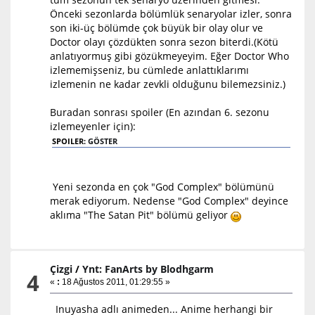
Önceki sezonlarda bölümlük senaryolar izler, sonra
son iki-üç bölümde çok büyük bir olay olur ve
Doctor olayı çözdükten sonra sezon biterdi.(Kötü
anlatıyormuş gibi gözükmeyeyim. Eğer Doctor Who
izlememişseniz, bu cümlede anlattıklarımı
izlemenin ne kadar zevkli olduğunu bilemezsiniz.)
Buradan sonrası spoiler (En azından 6. sezonu
izlemeyenler için):
SPOILER:
GÖSTER
Yeni sezonda en çok "God Complex" bölümünü
merak ediyorum. Nedense "God Complex" deyince
aklıma "The Satan Pit" bölümü geliyor
Çizgi
/
Ynt: FanArts by Blodhgarm
4
«
:
18 Ağustos 2011, 01:29:55 »
Inuyasha adlı animeden... Anime herhangi bir