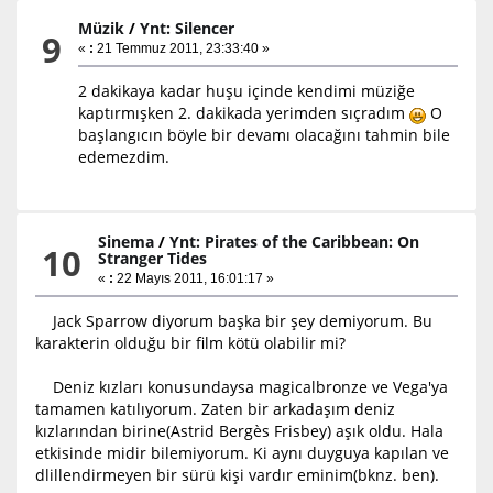
Müzik
/
Ynt: Silencer
9
«
:
21 Temmuz 2011, 23:33:40 »
2 dakikaya kadar huşu içinde kendimi müziğe
kaptırmışken 2. dakikada yerimden sıçradım
O
başlangıcın böyle bir devamı olacağını tahmin bile
edemezdim.
Sinema
/
Ynt: Pirates of the Caribbean: On
10
Stranger Tides
«
:
22 Mayıs 2011, 16:01:17 »
Jack Sparrow diyorum başka bir şey demiyorum. Bu
karakterin olduğu bir film kötü olabilir mi?
Deniz kızları konusundaysa magicalbronze ve Vega'ya
tamamen katılıyorum. Zaten bir arkadaşım deniz
kızlarından birine(Astrid Bergès Frisbey) aşık oldu. Hala
etkisinde midir bilemiyorum. Ki aynı duyguya kapılan ve
dlillendirmeyen bir sürü kişi vardır eminim(bknz. ben).