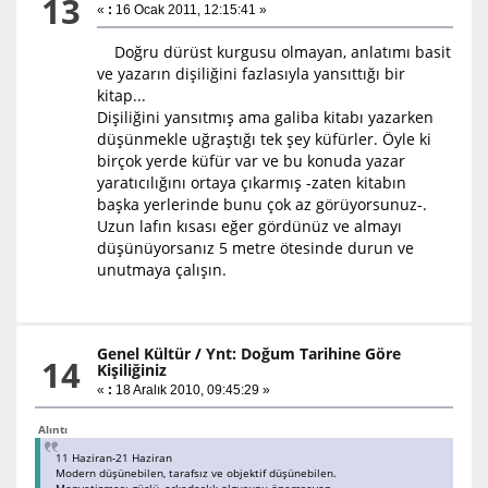
13
«
:
16 Ocak 2011, 12:15:41 »
Doğru dürüst kurgusu olmayan, anlatımı basit
ve yazarın dişiliğini fazlasıyla yansıttığı bir
kitap...
Dişiliğini yansıtmış ama galiba kitabı yazarken
düşünmekle uğraştığı tek şey küfürler. Öyle ki
birçok yerde küfür var ve bu konuda yazar
yaratıcılığını ortaya çıkarmış -zaten kitabın
başka yerlerinde bunu çok az görüyorsunuz-.
Uzun lafın kısası eğer gördünüz ve almayı
düşünüyorsanız 5 metre ötesinde durun ve
unutmaya çalışın.
Genel Kültür
/
Ynt: Doğum Tarihine Göre
14
Kişiliğiniz
«
:
18 Aralık 2010, 09:45:29 »
Alıntı
11 Haziran-21 Haziran
Modern düşünebilen, tarafsız ve objektif düşünebilen.
Manyetizması güçlü, arkadaşlık olgusunu önemseyen.