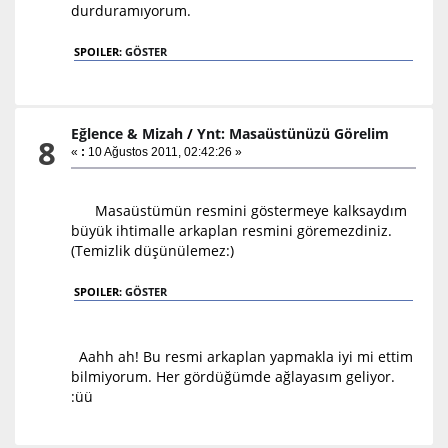
durduramıyorum.
SPOILER:
GÖSTER
Eğlence & Mizah
/
Ynt: Masaüstünüzü Görelim
8
«
:
10 Ağustos 2011, 02:42:26 »
Masaüstümün resmini göstermeye kalksaydım
büyük ihtimalle arkaplan resmini göremezdiniz.
(Temizlik düşünülemez:)
SPOILER:
GÖSTER
Aahh ah! Bu resmi arkaplan yapmakla iyi mi ettim
bilmiyorum. Her gördüğümde ağlayasım geliyor.
:üü