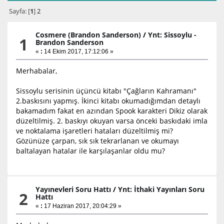
Sayfa: [
1
]
2
Cosmere (Brandon Sanderson)
/
Ynt: Sissoylu -
1
Brandon Sanderson
«
:
14 Ekim 2017, 17:12:06 »
Merhabalar,
Sissoylu serisinin üçüncü kitabı "Çağların Kahramanı"
2.baskısını yapmış. İkinci kitabı okumadığımdan detaylı
bakamadım fakat en azından Spook karakteri Dikiz olarak
düzeltilmiş. 2. baskıyı okuyan varsa önceki baskıdaki imla
ve noktalama işaretleri hataları düzeltilmiş mi?
Gözünüze çarpan, sık sık tekrarlanan ve okumayı
baltalayan hatalar ile karşılaşanlar oldu mu?
Yayınevleri Soru Hattı
/
Ynt: İthaki Yayınları Soru
2
Hattı
«
:
17 Haziran 2017, 20:04:29 »