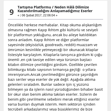
Tartışma Platformu
/
Neden Hâlâ Dilimize
9
Kazandırılmadığını Anlayamadığımız Eserler
«
:
06 Şubat 2017, 22:06:04 »
Öncelikle herkese merhabalar. Kitap okuma alışkanlığım
olmasına rağmen Kayıp Rıhtım gibi kültürlü ve seviyeli
bir platformun yokluğunu, ancak bu aileye katıldıktan
sonra anladım. Kayıp Rıhtım ve diğer platformlar
sayesinde (ekşisözlük, goodreads, reddit) muazzam ve
ömrümün kesinlikle yetmeyeceği bir okunacak kitaplar
listesiyle karşılaştım. Kitaplarla tanışınca gördüm ki çoğu
önemli ,en çok tavsiye edilen veya türünün baştacı
kitabın dilimize çevrildiğini gördüm. Özellikle çevrilen
bilimkurgu kitabı sayısının tırmanışa geçtiği o yıllara
imreniyorum.Ancak çevrilmediğini görünce şaşırdığım
bazı seriler veya eserler de yok değil. Aşağıda aklıma
gelenleri sıraladım. Bunlar sadece işin iç yüzünü
bilmeyen ya da işlerin nasıl yürüdüğünden bihaber basit
bir okur olan benim aklıma takılan eserler. Sizlerin de
benim gibi çevrilmeme sebebini merak ettiğiniz eserler
varsa bunları duymak isterim. Hem sektörün içinden
tecrübeli arkadaşlarımız veya büyüklerimiz de bize