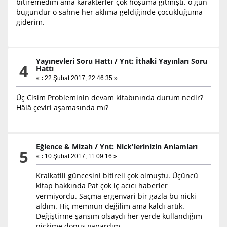
bitiremedim ama karakterler çok hoşuma gitmişti. o gün
bugündür o sahne her aklıma geldiğinde çocukluğuma
giderim.
Yayınevleri Soru Hattı
/
Ynt: İthaki Yayınları Soru
4
Hattı
«
:
22 Şubat 2017, 22:46:35 »
Üç Cisim Probleminin devam kitabınında durum nedir?
Hâlâ çeviri aşamasında mı?
Eğlence & Mizah
/
Ynt: Nick'lerinizin Anlamları
5
«
:
10 Şubat 2017, 11:09:16 »
Kralkatili güncesini bitireli çok olmuştu. Üçüncü
kitap hakkında Pat çok iç acıcı haberler
vermiyordu. Saçma ergenvari bir gazla bu nicki
aldım. Hiç memnun değilim ama kaldı artık.
Değiştirme şansım olsaydı her yerde kullandığım
nickime dönüş yapardım.