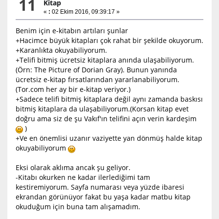
11
Kitap
«
:
02 Ekim 2016, 09:39:17 »
Benim için e-kitabın artıları şunlar
+Hacimce büyük kitapları çok rahat bir şekilde okuyorum.
+Karanlıkta okuyabiliyorum.
+Telifi bitmiş ücretsiz kitaplara anında ulaşabiliyorum.
(Örn: The Picture of Dorian Gray). Bunun yanında
ücretsiz e-kitap fırsatlarından yararlanabiliyorum.
(Tor.com her ay bir e-kitap veriyor.)
+Sadece telifi bitmiş kitaplara değil aynı zamanda baskısı
bitmiş kitaplara da ulaşabiliyorum.(Korsan kitap evet
doğru ama siz de şu Vakıf'ın telifini açın verin kardeşim
)
+Ve en önemlisi uzanır vaziyette yan dönmüş halde kitap
okuyabiliyorum
Eksi olarak aklıma ancak şu geliyor.
-Kitabı okurken ne kadar ilerlediğimi tam
kestiremiyorum. Sayfa numarası veya yüzde ibaresi
ekrandan görünüyor fakat bu yaşa kadar matbu kitap
okuduğum için buna tam alışamadım.