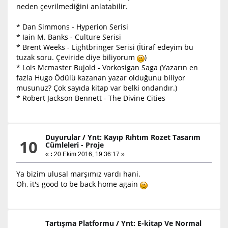
neden çevrilmediğini anlatabilir.
* Dan Simmons - Hyperion Serisi
* Iain M. Banks - Culture Serisi
* Brent Weeks - Lightbringer Serisi (İtiraf edeyim bu
tuzak soru. Çeviride diye biliyorum
)
* Lois Mcmaster Bujold - Vorkosigan Saga (Yazarın en
fazla Hugo Ödülü kazanan yazar olduğunu biliyor
musunuz? Çok sayıda kitap var belki ondandır.)
* Robert Jackson Bennett - The Divine Cities
Duyurular
/
Ynt: Kayıp Rıhtım Rozet Tasarım
10
Cümleleri - Proje
«
:
20 Ekim 2016, 19:36:17 »
Ya bizim ulusal marşımız vardı hani.
Oh, it's good to be back home again
Tartışma Platformu
/
Ynt: E-kitap Ve Normal