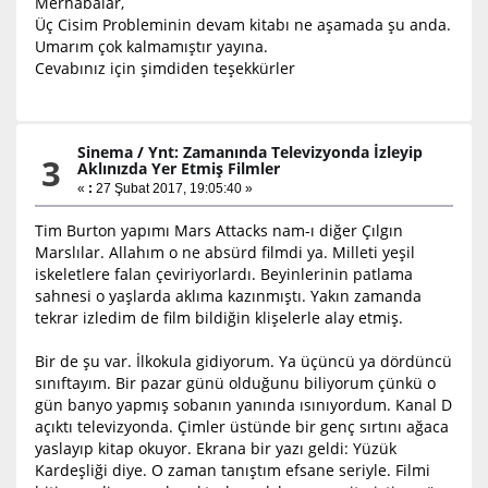
Merhabalar,
Üç Cisim Probleminin devam kitabı ne aşamada şu anda.
Umarım çok kalmamıştır yayına.
Cevabınız için şimdiden teşekkürler
Sinema
/
Ynt: Zamanında Televizyonda İzleyip
3
Aklınızda Yer Etmiş Filmler
«
:
27 Şubat 2017, 19:05:40 »
Tim Burton yapımı Mars Attacks nam-ı diğer Çılgın
Marslılar. Allahım o ne absürd filmdi ya. Milleti yeşil
iskeletlere falan çeviriyorlardı. Beyinlerinin patlama
sahnesi o yaşlarda aklıma kazınmıştı. Yakın zamanda
tekrar izledim de film bildiğin klişelerle alay etmiş.
Bir de şu var. İlkokula gidiyorum. Ya üçüncü ya dördüncü
sınıftayım. Bir pazar günü olduğunu biliyorum çünkü o
gün banyo yapmış sobanın yanında ısınıyordum. Kanal D
açıktı televizyonda. Çimler üstünde bir genç sırtını ağaca
yaslayıp kitap okuyor. Ekrana bir yazı geldi: Yüzük
Kardeşliği diye. O zaman tanıştım efsane seriyle. Filmi