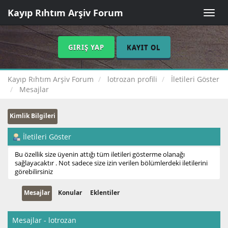
Kayıp Rıhtım Arşiv Forum
Toggle
naviga
GIRIŞ YAP
KAYIT OL
Kayıp Rıhtım Arşiv Forum
lotrozan profili
İletileri Göster
Mesajlar
Kimlik Bilgileri
İletileri Göster
Bu özellik size üyenin attığı tüm iletileri gösterme olanağı
sağlayacaktır . Not sadece size izin verilen bölümlerdeki iletilerini
görebilirsiniz
Mesajlar
Konular
Eklentiler
Mesajlar - lotrozan