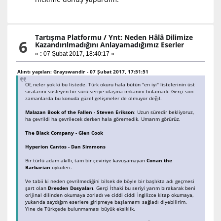
Tartışma Platformu
/
Ynt: Neden Hâlâ Dilimize
6
Kazandırılmadığını Anlayamadığımız Eserler
«
:
07 Şubat 2017, 18:40:17 »
Alıntı yapılan: Grayswandir - 07 Şubat 2017, 17:51:51
Of, neler yok ki bu listede. Türk okuru hala bütün "en iyi" listelerinin üst
sıralarını süsleyen bir sürü seriye ulaşma imkanını bulamadı. Gerçi son
zamanlarda bu konuda güzel gelişmeler de olmuyor değil.
Malazan Book of the Fallen - Steven Erikson
: Uzun süredir bekliyoruz,
ha çevrildi ha çevrilecek derken hala göremedik. Umarım görürüz.
The Black Company - Glen Cook
Hyperion Cantos - Dan Simmons
Bir türlü adam akıllı, tam bir çeviriye kavuşamayan
Conan the
Barbarian
öyküleri.
Ve tabii ki neden çevrilmediğini bilsek de böyle bir başlıkta adı geçmesi
şart olan
Dresden Dosyaları
. Gerçi İthaki bu seriyi yarım bırakarak beni
orijinal dilinden okumaya zorladı ve ciddi ciddi İngilizce kitap okumaya,
yukarıda saydığım eserlere girişmeye başlamamı sağladı diyebilirim.
Yine de Türkçede bulunmaması büyük eksiklik.