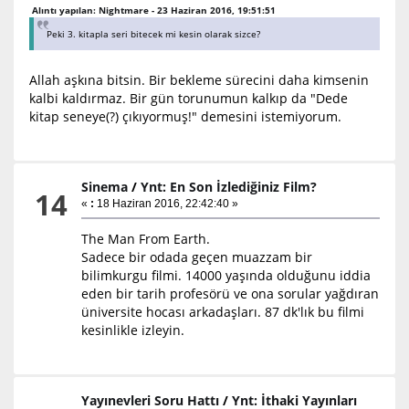
Alıntı yapılan: Nightmare - 23 Haziran 2016, 19:51:51
Peki 3. kitapla seri bitecek mi kesin olarak sizce?
Allah aşkına bitsin. Bir bekleme sürecini daha kimsenin
kalbi kaldırmaz. Bir gün torunumun kalkıp da "Dede
kitap seneye(?) çıkıyormuş!" demesini istemiyorum.
Sinema
/
Ynt: En Son İzlediğiniz Film?
14
«
:
18 Haziran 2016, 22:42:40 »
The Man From Earth.
Sadece bir odada geçen muazzam bir
bilimkurgu filmi. 14000 yaşında olduğunu iddia
eden bir tarih profesörü ve ona sorular yağdıran
üniversite hocası arkadaşları. 87 dk'lık bu filmi
kesinlikle izleyin.
Yayınevleri Soru Hattı
/
Ynt: İthaki Yayınları