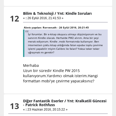
Bilim & Teknoloji
/
Ynt: Kindle Soruları
12
«
:
26 Eylül 2016, 21:41:53 »
Alıntı yapılan: Rorvenath - 26 Eylül 2016, 20:21:45
İyi forumlar. Bir e-kitap okuyucu almayı düşünüyorum ve bu
sanırım Kindle olacak. Herhalde PW2 alırım. Ama bir şeyi
merak ediyorum. Kindle .mobi formatında kullanıyor. Ben
internetten çoklu kitap aldığımda falan epuba toplu çevirme
işlemi yapabilir miyim Calibre ile falan? Yoksa teker teker
uğraşmak mı gerekir?
Merhaba
Uzun bir süredir Kindle PW 2015
kullanıyorum.Yardımcı olmak isterim.Hangi
formattan mobi'ye çevirme yapacaksınız?
Diğer Fantastik Eserler
/
Ynt: Kralkatili Güncesi
13
- Patrick Rothfuss
«
:
23 Haziran 2016, 20:15:22 »