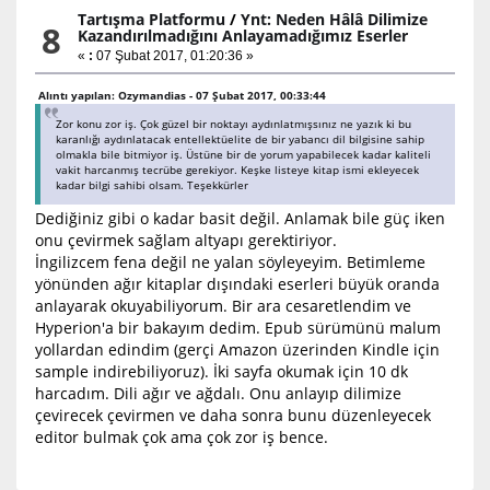
Tartışma Platformu
/
Ynt: Neden Hâlâ Dilimize
8
Kazandırılmadığını Anlayamadığımız Eserler
«
:
07 Şubat 2017, 01:20:36 »
Alıntı yapılan: Ozymandias - 07 Şubat 2017, 00:33:44
Zor konu zor iş. Çok güzel bir noktayı aydınlatmışsınız ne yazık ki bu
karanlığı aydınlatacak entellektüelite de bir yabancı dil bilgisine sahip
olmakla bile bitmiyor iş. Üstüne bir de yorum yapabilecek kadar kaliteli
vakit harcanmış tecrübe gerekiyor. Keşke listeye kitap ismi ekleyecek
kadar bilgi sahibi olsam. Teşekkürler
Dediğiniz gibi o kadar basit değil. Anlamak bile güç iken
onu çevirmek sağlam altyapı gerektiriyor.
İngilizcem fena değil ne yalan söyleyeyim. Betimleme
yönünden ağır kitaplar dışındaki eserleri büyük oranda
anlayarak okuyabiliyorum. Bir ara cesaretlendim ve
Hyperion'a bir bakayım dedim. Epub sürümünü malum
yollardan edindim (gerçi Amazon üzerinden Kindle için
sample indirebiliyoruz). İki sayfa okumak için 10 dk
harcadım. Dili ağır ve ağdalı. Onu anlayıp dilimize
çevirecek çevirmen ve daha sonra bunu düzenleyecek
editor bulmak çok ama çok zor iş bence.