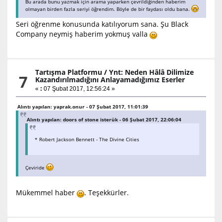
Bu arada bunu yazmak için arama yaparken çevrildiğinden haberim
olmayan birden fazla seriyi öğrendim. Böyle de bir faydası oldu bana.
Seri öğrenme konusunda katılıyorum sana. Şu Black
Company neymiş haberim yokmuş valla
Tartışma Platformu
/
Ynt: Neden Hâlâ Dilimize
7
Kazandırılmadığını Anlayamadığımız Eserler
«
:
07 Şubat 2017, 12:56:24 »
Alıntı yapılan: yaprak.onur - 07 Şubat 2017, 11:01:39
Alıntı yapılan: doors of stone isterük - 06 Şubat 2017, 22:06:04
* Robert Jackson Bennett - The Divine Cities
Çeviride
Mükemmel haber
. Teşekkürler.