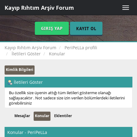
Kayıp Rıhtım Arşiv Forum
Toggle
naviga
GIRIŞ YAP
KAYIT OL
Kayıp Rıhtım Arşiv Forum
PeriPeLLa profili
İletileri Göster
Konular
Kimlik Bilgileri
İletileri Göster
Bu özellik size üyenin attığı tüm iletileri gösterme olanağı
sağlayacaktır . Not sadece size izin verilen bölümlerdeki iletilerini
görebilirsiniz
Mesajlar
Konular
Eklentiler
Konular - PeriPeLLa