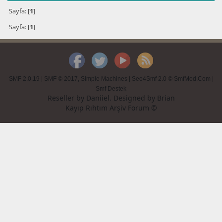
Sayfa: [
1
]
Sayfa: [
1
]
SMF 2.0.19
|
SMF © 2017
,
Simple Machines
|
Seo4Smf 2.0 © SmfMod.Com
|
Smf Destek
Reseller by
Daniiel
. Designed by
Brian
Kayıp Rıhtım Arşiv Forum ©