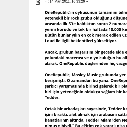
3
«
:
14 Mart 2011, 16:33:29 »
OneRepublic’in öyküsünün tamamını bilmey
yetenekli bir rock grubu olduğunu düşüneb
arasında ilk 5’te kaldıktan sonra 2 numaraya
yerini korudu ve tek bir haftada 10.000 ke
Bütün bunlar yılın en çok merak edilen CD
Loud ile ilgili beklentileri yükseltiyor.
Ancak, grubun başarısını bir gecede elde
yolundaki macerası ve o yolculuğun bu al
alarak, OneRepublic düşlerinden hiç vazg
OneRepublic, Mosley Music grubunda yer al
kesişmişti. O zamandan bu yana, OneRepubl
şarkıcı yarışmasında birinci gelerek bir p
biri için yeteneğinin oldukça sağlam bir ka
Tedder.
Ortak bir arkadaşları sayesinde, Tedder ke
işini bıraktı, alet almak için arabasını sa
kanatlarının altında, Tedder Miami’den New
olmuş gibiydi.” Bu eğitim çok yararlı olsa 