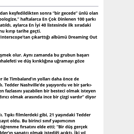
dan keşfedildikten sonra “bir gecede” ünlü olan
pologize,” haftalarca En Çok Dinlenen 100 şarkı
ıldı, aylarca En İyi 40 listesinde ilk sıradaki
u kırıp tarihe geçti.
p/Interscope’tan çıkarttığı albümü Dreaming Out
düşmek olur. Aynı zamanda bu grubun başarı
alefeti ve düş kırıklığına uğramayı göze
 ile Timbaland’ın yolları daha önce de
. Tedder Nashville’de yaşıyordu ve bir şarkı-
n fazlasını yazabilen bir besteci olmak isteyen
ırıcı olmak arasında ince bir çizgi vardır” diyor
. Tıpkı filmlerdeki gibi, 21 yaşındaki Tedder
ayıt oldu. Bu birinci sınıf yapımcının
ğrenme fırsatını elde etti; “Bir düş gerçek
er’ın sanatçı olmak istediği açıktı. İki yıl