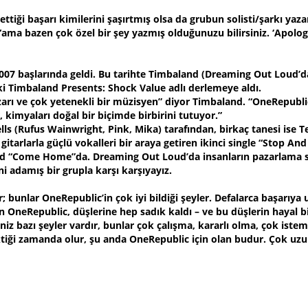
iği başarı kimilerini şaşırtmış olsa da grubun solisti/şarkı yaza
“ama bazen çok özel bir şey yazmış olduğunuzu bilirsiniz. ‘Apolog
2007 başlarında geldi. Bu tarihte Timbaland (Dreaming Out Loud’
çki Timbaland Presents: Shock Value adlı derlemeye aldı.
zarı ve çok yetenekli bir müzisyen” diyor Timbaland. “OneRepublic’
r, kimyaları doğal bir biçimde birbirini tutuyor.”
(Rufus Wainwright, Pink, Mika) tarafından, birkaç tanesi ise Ted
gitarlarla güçlü vokalleri bir araya getiren ikinci single “Stop 
alad “Come Home”da. Dreaming Out Loud’da insanların pazarlama st
ni adamış bir grupla karşı karşıyayız.
unlar OneRepublic’in çok iyi bildiği şeyler. Defalarca başarıya u
en OneRepublic, düşlerine hep sadık kaldı – ve bu düşlerin hayal 
niz bazı şeyler vardır, bunlar çok çalışma, kararlı olma, çok ist
ektiği zamanda olur, şu anda OneRepublic için olan budur. Çok 