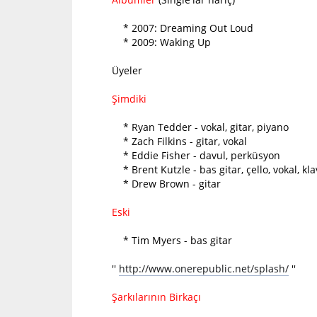
* 2007: Dreaming Out Loud
* 2009: Waking Up
Üyeler
Şimdiki
* Ryan Tedder - vokal, gitar, piyano
* Zach Filkins - gitar, vokal
* Eddie Fisher - davul, perküsyon
* Brent Kutzle - bas gitar, çello, vokal, kl
* Drew Brown - gitar
Eski
* Tim Myers - bas gitar
''
http://www.onerepublic.net/splash/
''
Şarkılarının Birkaçı