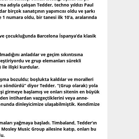
ma adıyla çalışan Tedder, techno yıldızı Paul
dar birçok sanatçının yapımcısı oldu ve şarkı
e 1 numara oldu, bir tanesi ilk 10’a, aralarında
ve çocukluğunda Barcelona İspanya’da klasik
lmadığını anladılar ve geçim sıkıntısına
eştiriyordu ve grup elemanları sürekli
ile ilişki kurdular.
şma bozuldu; boşlukta kaldılar ve moralleri
 söndürdü” diyor Tedder. “(Grup olarak) yola
şi girmeye başlamış ve onları sitenin en büyük
ünden intihardan vazgeçtiklerini veya anne-
nunda dinleyicimize ulaşabilmiştik. Kendimize
maları yağmaya başladı. Timbaland, Tedder’ın
 Mosley Music Group ailesine katıp, onları bu
du.