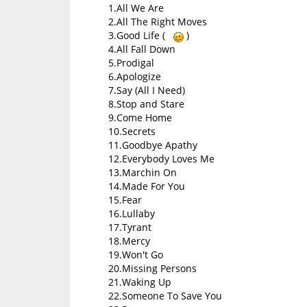
1.All We Are
2.All The Right Moves
3.Good Life (
)
4.All Fall Down
5.Prodigal
6.Apologize
7.Say (All I Need)
8.Stop and Stare
9.Come Home
10.Secrets
11.Goodbye Apathy
12.Everybody Loves Me
13.Marchin On
14.Made For You
15.Fear
16.Lullaby
17.Tyrant
18.Mercy
19.Won't Go
20.Missing Persons
21.Waking Up
22.Someone To Save You