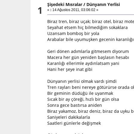
Şişedeki Mısralar
/
Dünyanın Yerlisi
1
«
:
14 Ağustos 2011, 03:06:02 »
Biraz tren, biraz uçak; biraz otel, biraz mot
Seyahat etsem hiç bilmediğim sokaklara
Uzansam bomboş bir yola
Arabalar bile uyumuşken gecenin karanlığ
Geri dönen adımlarla gitmesem diyorum
Macera her gün yeniden başlasın hesabı
Karanlığı ellerimle aydınlatsam yani
Hani her şeye inat gibi
Dünyanın yerlisi olmak vardı şimdi
Tren rayları beni nereye götürürse orada 
Bir geminin düdüğü ile uyanmak
Sıcak bir ay çöreği, hızlı bir gün olsa
Sonra gece bastırsa aniden
Biraz yakamoz, biraz deniz, biraz da uyku b
Saniyeleri dakikalarla
Saatleri günlerle değişmek