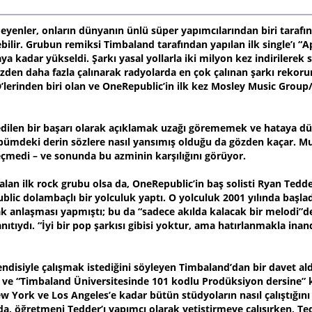
enler, onların dünyanın ünlü süper yapımcılarından biri tarafın
ilir. Grubun remiksi Timbaland tarafından yapılan ilk single’ı “A
 kadar yükseldi. Şarkı yasal yollarla iki milyon kez indirilerek sat
zden daha fazla çalınarak radyolarda en çok çalınan şarkı rekorun
’lerinden biri olan ve OneRepublic’in ilk kez Mosley Music Grou
 edilen bir başarı olarak açıklamak uzağı görememek ve hataya 
bümdeki derin sözlere nasıl yansımış olduğu da gözden kaçar. Muh
eçmedi – ve sonunda bu azminin karşılığını görüyor.
an ilk rock grubu olsa da, OneRepublic’in baş solisti Ryan Tedder
ic dolambaçlı bir yolculuk yaptı. O yolculuk 2001 yılında başladı
lak anlaşması yapmıştı; bu da “sadece akılda kalacak bir melodi”de
nıtıydı. “İyi bir pop şarkısı gibisi yoktur, ama hatırlanmakla inand
ndisiyle çalışmak istediğini söyleyen Timbaland’dan bir davet aldı
ttı ve “Timbaland Üniversitesinde 101 kodlu Prodüksiyon dersine” k
 York ve Los Angeles’e kadar bütün stüdyoların nasıl çalıştığını ö
da, öğretmeni Tedder’ı yapımcı olarak yetiştirmeye çalışırken, Tedd