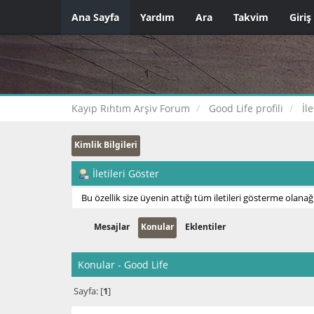
Ana Sayfa
Yardım
Ara
Takvim
Giriş
Kayıp Rıhtım Arşiv Forum
Good Life profili
İl
Kimlik Bilgileri
İletileri Göster
Bu özellik size üyenin attığı tüm iletileri gösterme olanağı
Mesajlar
Konular
Eklentiler
Konular - Good Life
Sayfa: [
1
]