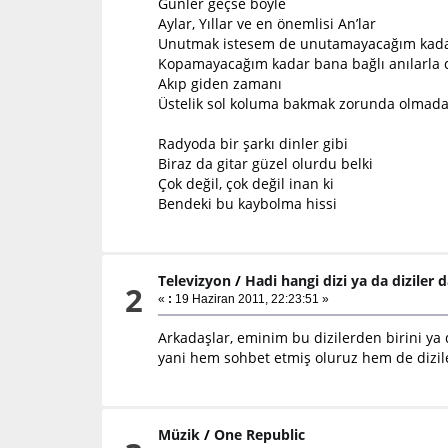
Günler geçse böyle
Aylar, Yıllar ve en önemlisi An’lar
Unutmak istesem de unutamayacağım kada
Kopamayacağım kadar bana bağlı anılarla
Akıp giden zamanı
Üstelik sol koluma bakmak zorunda olmad
Radyoda bir şarkı dinler gibi
Biraz da gitar güzel olurdu belki
Çok değil, çok değil inan ki
Bendeki bu kaybolma hissi
Televizyon
/
Hadi hangi dizi ya da diziler 
2
«
:
19 Haziran 2011, 22:23:51 »
Arkadaşlar, eminim bu dizilerden birini ya 
yani hem sohbet etmiş oluruz hem de dizil
Müzik
/
One Republic