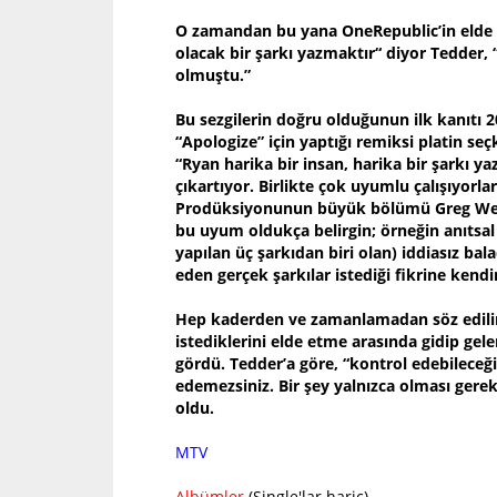
O zamandan bu yana OneRepublic’in elde ett
olacak bir şarkı yazmaktır“ diyor Tedder, 
olmuştu.”
Bu sezgilerin doğru olduğunun ilk kanıtı 
“Apologize” için yaptığı remiksi platin se
“Ryan harika bir insan, harika bir şarkı ya
çıkartıyor. Birlikte çok uyumlu çalışıyorla
Prodüksiyonunun büyük bölümü Greg Wells 
bu uyum oldukça belirgin; örneğin anıtsal 
yapılan üç şarkıdan biri olan) iddiasız b
eden gerçek şarkılar istediği fikrine kendi
Hep kaderden ve zamanlamadan söz edilir; b
istediklerini elde etme arasında gidip gel
gördü. Tedder’a göre, “kontrol edebileceği
edemezsiniz. Bir şey yalnızca olması ger
oldu.
MTV
Albümler
(Single'lar hariç)