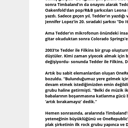
sonra Timbaland’ın da onayını alarak Tedde
Oakenfold’dan pop/R&B şarkıcıları Leona L
yazdı. Sadece geçen yıl, Tedder’ın yazdığı v
Jennifer Lopez’in 20. sıradaki şarkısı “Do It
Ama Tedder’ın mikrofonun önündeki insan 
gitar okuduktan sonra Colorado Springs’e ta
2003’te Tedder ile Filkins bir grup oluştur
düştüler. Kimi zaman yiyecek almak için b
değişiyordu- sonunda Tedder ile Filkins, Dr
Artık bu sabit elemanlardan oluşan OneRep
bozuldu. “Bulunduğumuz yere gelmek için
devam etmek istediğimizden emin değildik.
grubu haline getirmişti. “Belki de müzik i
babalarının boşanmasına katlanma gücü bu
‘artık bırakamayız’ dedik.”
Hemen sonrasında, aralarında Timbaland’ı
yeteneğinin büyüklüğünü ve OneRepublic’in
plak şirketinin ilk rock grubu yapınca ve