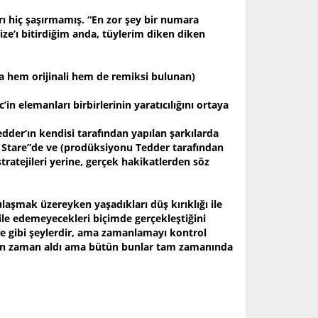
rı hiç şaşırmamış. “En zor şey bir numara
ize’ı bitirdiğim anda, tüylerim diken diken
da hem orijinali hem de remiksi bulunan)
in elemanları birbirlerinin yaratıcılığını ortaya
der’ın kendisi tarafından yapılan şarkılarda
And Stare”de ve (prodüksiyonu Tedder tarafından
ratejileri yerine, gerçek hakikatlerden söz
laşmak üzereyken yaşadıkları düş kırıklığı ile
bile edemeyecekleri biçimde gerçekleştiğini
eme gibi şeylerdir, ama zamanlamayı kontrol
uzun zaman aldı ama bütün bunlar tam zamanında