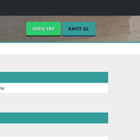
GIRIŞ YAP
KAYIT OL
niz