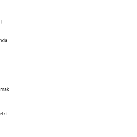
el
ında
olmak
elki