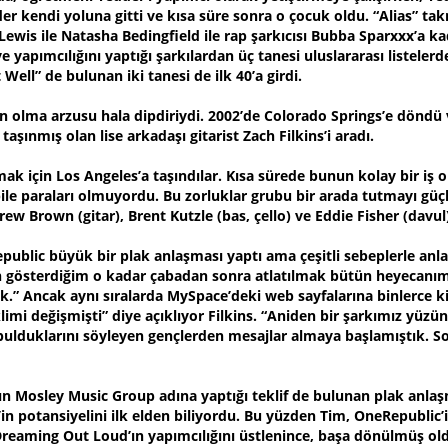
r kendi yoluna gitti ve kısa süre sonra o çocuk oldu. “Alias” tak
ewis ile Natasha Bedingfield ile rap şarkıcısı Bubba Sparxxx’a ka
e yapımcılığını yaptığı şarkılardan üç tanesi uluslararası listelerd
 Well” de bulunan iki tanesi de ilk 40’a girdi.
olma arzusu hala dipdiriydi. 2002’de Colorado Springs’e döndü 
şınmış olan lise arkadaşı gitarist Zach Filkins’i aradı.
mak için Los Angeles’a taşındılar. Kısa sürede bunun kolay bir iş o
ile paraları olmuyordu. Bu zorluklar grubu bir arada tutmayı güçl
ew Brown (gitar), Brent Kutzle (bas, çello) ve Eddie Fisher (davul) 
ublic büyük bir plak anlaşması yaptı ama çeşitli sebeplerle anla
 gösterdiğim o kadar çabadan sonra atlatılmak bütün heyecanımı
” Ancak aynı sıralarda MySpace’deki web sayfalarına binlerce ki
klimi değişmişti” diye açıklıyor Filkins. “Aniden bir şarkımız yüz
lduklarını söyleyen gençlerden mesajlar almaya başlamıştık. So
n Mosley Music Group adına yaptığı teklif de bulunan plak anlaş
 potansiyelini ilk elden biliyordu. Bu yüzden Tim, OneRepublic’i
 Dreaming Out Loud’ın yapımcılığını üstlenince, başa dönülmüş ol