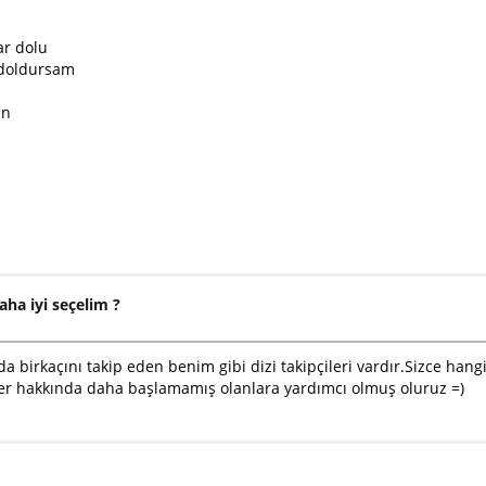
r dolu
 doldursam
an
daha iyi seçelim ?
da birkaçını takip eden benim gibi dizi takipçileri vardır.Sizce han
er hakkında daha başlamamış olanlara yardımcı olmuş oluruz =)