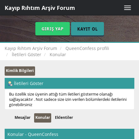
Kayıp Rıhtım Arşiv Forum
Toggle
naviga
GIRIŞ YAP
KAYIT OL
Kayıp Rıhtım Arşiv Forum
QueenConfess profili
İletileri Göster
Konular
Kimlik Bilgileri
İletileri Göster
Bu özellik size üyenin attığı tüm iletileri gösterme olanağı
sağlayacaktır . Not sadece size izin verilen bölümlerdeki iletilerini
görebilirsiniz
Mesajlar
Konular
Eklentiler
Konular - QueenConfess