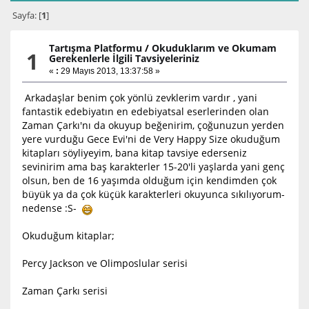
Sayfa: [
1
]
Tartışma Platformu
/
Okuduklarım ve Okumam
1
Gerekenlerle İlgili Tavsiyeleriniz
«
:
29 Mayıs 2013, 13:37:58 »
Arkadaşlar benim çok yönlü zevklerim vardır , yani
fantastik edebiyatın en edebiyatsal eserlerinden olan
Zaman Çarkı'nı da okuyup beğenirim, çoğunuzun yerden
yere vurduğu Gece Evi'ni de Very Happy Size okuduğum
kitapları söyliyeyim, bana kitap tavsiye ederseniz
sevinirim ama baş karakterler 15-20'li yaşlarda yani genç
olsun, ben de 16 yaşımda olduğum için kendimden çok
büyük ya da çok küçük karakterleri okuyunca sıkılıyorum-
nedense :S-
Okuduğum kitaplar;
Percy Jackson ve Olimposlular serisi
Zaman Çarkı serisi