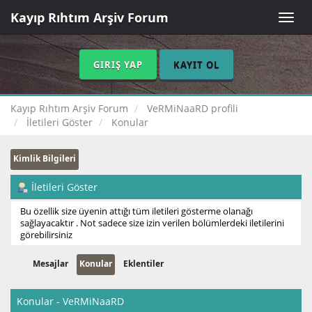
Kayıp Rıhtım Arşiv Forum
Toggle
naviga
GIRIŞ YAP
KAYIT OL
Kayıp Rıhtım Arşiv Forum
VeRMiNaaRD profili
İletileri Göster
Konular
Kimlik Bilgileri
İletileri Göster
Bu özellik size üyenin attığı tüm iletileri gösterme olanağı
sağlayacaktır . Not sadece size izin verilen bölümlerdeki iletilerini
görebilirsiniz
Mesajlar
Konular
Eklentiler
Konular - VeRMiNaaRD