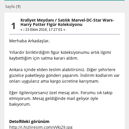
Sayfa: [
1
]
Kraliyet Meydanı
/
Satılık Marvel-DC-Star Wars-
1
Harry Potter Figür Koleksiyonu
«
:
23 Ekim 2016, 17:27:01 »
Merhaba Arkadaşlar,
Yıllardır biriktirdiğim figür koleksiyonumu artık ilgimi
kaybettiğim için satma kararı aldım.
Ankara içinde elden teslim alabilirsiniz. Diğer şehirlere
güzelce paketleyip gönderi yaparım. İndirim kodlarım var
onları uygularız ama kargo ücretine karışmam.
Eğer ilgileniyorsanız özel mesaj atın. Forumu sık takip
etmiyorum. Mesaj geldiğinde mail geliyor öyle
bakıyorum.
Detolfdeki görünüm
http://i.hizliresim.com/yVkj29.jpg