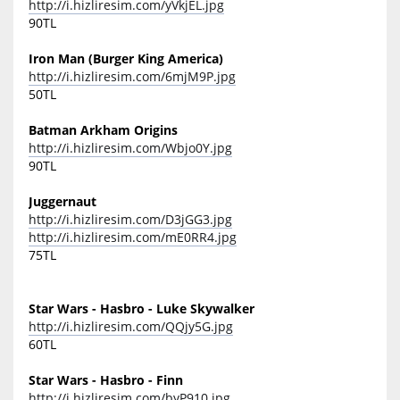
http://i.hizliresim.com/yVkjEL.jpg
90TL
Iron Man (Burger King America)
http://i.hizliresim.com/6mjM9P.jpg
50TL
Batman Arkham Origins
http://i.hizliresim.com/Wbjo0Y.jpg
90TL
Juggernaut
http://i.hizliresim.com/D3jGG3.jpg
http://i.hizliresim.com/mE0RR4.jpg
75TL
Star Wars - Hasbro - Luke Skywalker
http://i.hizliresim.com/QQjy5G.jpg
60TL
Star Wars - Hasbro - Finn
http://i.hizliresim.com/byP910.jpg