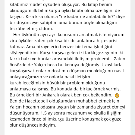
kitabımız 7 adet öyküden oluşuyor. Bu kitap benim
okuduğum ilk bilimkurgu öykü kitabı olma özelliğini de
taşıyor. Kısa kısa olunca "ne kadar ne anlatabilir ki?" diye
bir düşünceye sahiptim ama bunun böyle olmadığını
tecrübe etmiş oldum.
Her öykünün ayrı ayrı konusunu anlatmak istemiyorum
zira öyküler zaten çok kısa bir de anlatınca hiç esprisi
kalmaz. Ama hikayelerin benzer bir tema işlediğini
söyleyebilirim. Karşı karşıya gelen iki farklı gezegenin iki
farklı halkı ve bunlar arasındaki iletişim problemi... Zaten
önsözde de Yalçın hoca bu konuya değinmiş. Uzaylılarla
karşılaşırsak onların dost mu düşman mı olduğunu nasıl
anlayacağımızın ve onlarla nasıl iletişim
kurabileceğimizin büyük bir problem olduğunu
anlatmaya çalışmış. Bu konuda da birkaç örnek vermiş.
Bu örnekleri bir Ankaralı olarak ben çok beğendim.
Ben de Hacettepeli olduğumdan muhabbet etmek için
Yalçın hocanın odasını uygun bir zamanda ziyaret etmeyi
düşünüyorum. 1.5 ay sonra mezunum ve okulla ilişiğimi
kesmeden önce bilimkurgu üzerine konuşmak çok güzel
olur düşüncesindeyim.