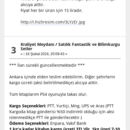
alıcıya aittir.
Fiyat her bir ürün için 15 liradır.
http://i.hizliresim.com/3LYzEr.jpg
Kraliyet Meydanı
/
Satılık Fantastik ve Bilimkurgu
3
Setler
«
:
16 Şubat 2016, 20:09:43 »
*** İlan sürekli güncellenmektedir ***
Ankara içinde elden teslim edebilirim. Diğer şehirlerin
kargo ücreti (aksi belirtilmedikçe) alıcıya aittir.
Tüm kitaplarım PS4 oyunuyla takas olur.
Kargo Seçenekleri:
PTT, Yurtiçi, Mng, UPS ve Aras (PTT
Kargoda kitap gönderisi %50 indirimli olduğu için aksi
istenmedikçe PTT ile gönderilecektir.)
Ödeme Seçenekleri:
Enpara, Vakıf Bank
1 kg'a kadar kitabın kargo ücreti 3TL'dir. 1kg üzeri 7-10