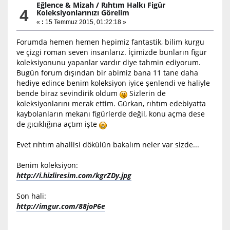
Eğlence & Mizah
/
Rıhtım Halkı Figür
4
Koleksiyonlarınızı Görelim
«
:
15 Temmuz 2015, 01:22:18 »
Forumda hemen hemen hepimiz fantastik, bilim kurgu
ve çizgi roman seven insanlarız. İçimizde bunların figür
koleksiyonunu yapanlar vardır diye tahmin ediyorum.
Bugün forum dışından bir abimiz bana 11 tane daha
hediye edince benim koleksiyon iyice şenlendi ve haliyle
bende biraz sevindirik oldum
Sizlerin de
koleksiyonlarını merak ettim. Gürkan, rıhtım edebiyatta
kaybolanların mekanı figürlerde değil, konu açma dese
de gıcıklığına açtım işte
Evet rıhtım ahallisi dökülün bakalım neler var sizde...
Benim koleksiyon:
http://i.hizliresim.com/kgrZDy.jpg
Son hali:
http://imgur.com/88joP6e