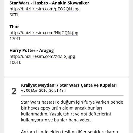
Star Wars - Hasbro - Anakin Skywalker
http://i.hizliresim.com/pEO2QN.jpg
60TL
Thor
http://i.hizliresim.com/NkjGQN.jpg
170TL
Harry Potter - Aragog
http://i.hizliresim.com/XdZlGj.jpg
100TL
Kraliyet Meydanı
/
Star Wars Çanta ve Kupaları
2
«
:
06 Mart 2016, 20:51:43 »
Star Wars hastası olduğum için furya varken bende
bir heves epey ürün aldım ancak bunları
kullanmadım. Yastık, tshirt ve not defterlerini
kullanıyorum ve bunlar bana yeter.
Ankara içinde elden teslim, diğer şehirlere kargo