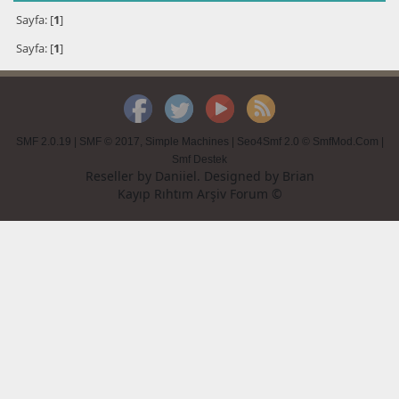
Sayfa: [
1
]
Sayfa: [
1
]
SMF 2.0.19
|
SMF © 2017
,
Simple Machines
|
Seo4Smf 2.0 © SmfMod.Com
|
Smf Destek
Reseller by
Daniiel
. Designed by
Brian
Kayıp Rıhtım Arşiv Forum ©