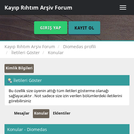
Kayıp Rıhtım Arşiv Forum
Toggle
naviga
GIRIŞ YAP
KAYIT OL
Kayıp Rıhtım Arşiv Forum
Diomedas profili
İletileri Göster
Konular
Kimlik Bilgileri
İletileri Göster
Bu özellik size üyenin attığı tüm iletileri gösterme olanağı
sağlayacaktır . Not sadece size izin verilen bölümlerdeki iletilerini
görebilirsiniz
Mesajlar
Konular
Eklentiler
Konular - Diomedas