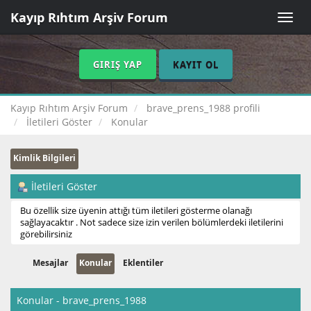
Kayıp Rıhtım Arşiv Forum
Toggle
naviga
GIRIŞ YAP
KAYIT OL
Kayıp Rıhtım Arşiv Forum
brave_prens_1988 profili
İletileri Göster
Konular
Kimlik Bilgileri
İletileri Göster
Bu özellik size üyenin attığı tüm iletileri gösterme olanağı
sağlayacaktır . Not sadece size izin verilen bölümlerdeki iletilerini
görebilirsiniz
Mesajlar
Konular
Eklentiler
Konular - brave_prens_1988