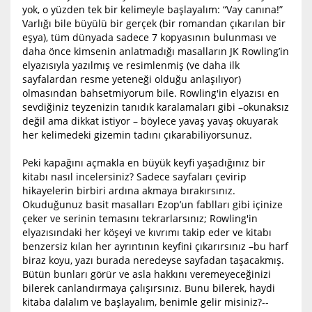
yok, o yüzden tek bir kelimeyle başlayalım: “Vay canına!”
Varlığı bile büyülü bir gerçek (bir romandan çıkarılan bir
eşya), tüm dünyada sadece 7 kopyasının bulunması ve
daha önce kimsenin anlatmadığı masalların JK Rowling’in
elyazısıyla yazılmış ve resimlenmiş (ve daha ilk
sayfalardan resme yeteneği olduğu anlaşılıyor)
olmasından bahsetmiyorum bile. Rowling'in elyazısı en
sevdiğiniz teyzenizin tanıdık karalamaları gibi –okunaksız
değil ama dikkat istiyor – böylece yavaş yavaş okuyarak
her kelimedeki gizemin tadını çıkarabiliyorsunuz.
Peki kapağını açmakla en büyük keyfi yaşadığınız bir
kitabı nasıl incelersiniz? Sadece sayfaları çevirip
hikayelerin birbiri ardına akmaya bırakırsınız.
Okuduğunuz basit masalları Ezop’un fablları gibi içinize
çeker ve serinin temasını tekrarlarsınız; Rowling'in
elyazısındaki her köşeyi ve kıvrımı takip eder ve kitabı
benzersiz kılan her ayrıntının keyfini çıkarırsınız –bu harf
biraz koyu, yazı burada neredeyse sayfadan taşacakmış.
Bütün bunları görür ve asla hakkını veremeyeceğinizi
bilerek canlandırmaya çalışırsınız. Bunu bilerek, haydi
kitaba dalalım ve başlayalım, benimle gelir misiniz?--