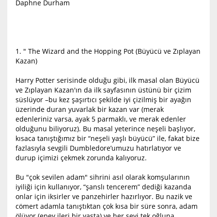
Daphne Durham
1. " The Wizard and the Hopping Pot (Büyücü ve Zıplayan
Kazan)
Harry Potter serisinde olduğu gibi, ilk masal olan Büyücü
ve Zıplayan Kazan'ın da ilk sayfasının üstünü bir çizim
süslüyor –bu kez şaşırtıcı şekilde iyi çizilmiş bir ayağın
üzerinde duran yuvarlak bir kazan var (merak
edenleriniz varsa, ayak 5 parmaklı, ve merak edenler
olduğunu biliyoruz). Bu masal yeterince neşeli başlıyor,
kısaca tanıştığımız bir “neşeli yaşlı büyücü” ile, fakat bize
fazlasıyla sevgili Dumbledore’umuzu hatırlatıyor ve
durup içimizi çekmek zorunda kalıyoruz.
Bu "çok sevilen adam" sihrini asıl olarak komşularının
iyiliği için kullanıyor, “şanslı tencerem” dediği kazanda
onlar için iksirler ve panzehirler hazırlıyor. Bu nazik ve
cömert adamla tanıştıktan çok kısa bir süre sonra, adam
ölüyor (epey ileri bir yaşta) ve her şeyi tek oğluna