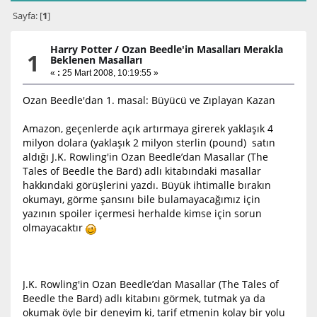
Sayfa: [
1
]
Harry Potter
/
Ozan Beedle'in Masalları Merakla
1
Beklenen Masalları
«
:
25 Mart 2008, 10:19:55 »
Ozan Beedle'dan 1. masal: Büyücü ve Zıplayan Kazan
Amazon, geçenlerde açık artırmaya girerek yaklaşık 4
milyon dolara (yaklaşık 2 milyon sterlin (pound) satın
aldığı J.K. Rowling'in Ozan Beedle’dan Masallar (The
Tales of Beedle the Bard) adlı kitabındaki masallar
hakkındaki görüşlerini yazdı. Büyük ihtimalle bırakın
okumayı, görme şansını bile bulamayacağımız için
yazının spoiler içermesi herhalde kimse için sorun
olmayacaktır
J.K. Rowling'in Ozan Beedle’dan Masallar (The Tales of
Beedle the Bard) adlı kitabını görmek, tutmak ya da
okumak öyle bir deneyim ki, tarif etmenin kolay bir yolu