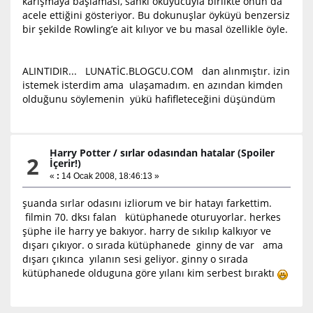
karışmaya başlaması, sanki okuyucuyla birlikte onun da
acele ettiğini gösteriyor. Bu dokunuşlar öyküyü benzersiz
bir şekilde Rowling’e ait kılıyor ve bu masal özellikle öyle.
ALINTIDIR... LUNATİC.BLOGCU.COM dan alınmıştır. izin
istemek isterdim ama ulaşamadım. en azından kimden
olduğunu söylemenin yükü hafifleteceğini düşündüm
Harry Potter
/
sırlar odasından hatalar (Spoiler
2
İçerir!)
«
:
14 Ocak 2008, 18:46:13 »
şuanda sırlar odasını izliorum ve bir hatayı farkettim.
filmin 70. dksı falan kütüphanede oturuyorlar. herkes
şüphe ile harry ye bakıyor. harry de sıkılıp kalkıyor ve
dışarı çıkıyor. o sırada kütüphanede ginny de var ama
dışarı çıkınca yılanın sesi geliyor. ginny o sırada
kütüphanede olduguna göre yılanı kim serbest bıraktı