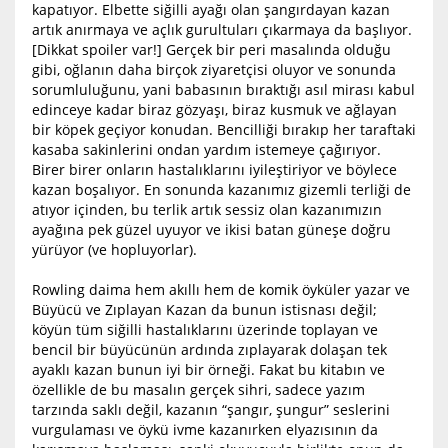
kapatıyor. Elbette siğilli ayağı olan şangırdayan kazan
artık anırmaya ve açlık gurultuları çıkarmaya da başlıyor.
[Dikkat spoiler var!] Gerçek bir peri masalında olduğu
gibi, oğlanın daha birçok ziyaretçisi oluyor ve sonunda
sorumluluğunu, yani babasının bıraktığı asıl mirası kabul
edinceye kadar biraz gözyaşı, biraz kusmuk ve ağlayan
bir köpek geçiyor konudan. Bencilliği bırakıp her taraftaki
kasaba sakinlerini ondan yardım istemeye çağırıyor.
Birer birer onların hastalıklarını iyileştiriyor ve böylece
kazan boşalıyor. En sonunda kazanımız gizemli terliği de
atıyor içinden, bu terlik artık sessiz olan kazanımızın
ayağına pek güzel uyuyor ve ikisi batan güneşe doğru
yürüyor (ve hopluyorlar).
Rowling daima hem akıllı hem de komik öyküler yazar ve
Büyücü ve Zıplayan Kazan da bunun istisnası değil;
köyün tüm siğilli hastalıklarını üzerinde toplayan ve
bencil bir büyücünün ardında zıplayarak dolaşan tek
ayaklı kazan bunun iyi bir örneği. Fakat bu kitabın ve
özellikle de bu masalın gerçek sihri, sadece yazım
tarzında saklı değil, kazanın “şangır, şungur” seslerini
vurgulaması ve öykü ivme kazanırken elyazısının da