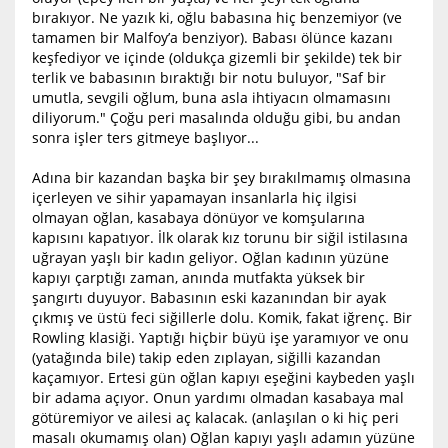
bırakıyor. Ne yazık ki, oğlu babasına hiç benzemiyor (ve
tamamen bir Malfoy’a benziyor). Babası ölünce kazanı
keşfediyor ve içinde (oldukça gizemli bir şekilde) tek bir
terlik ve babasının bıraktığı bir notu buluyor, "Saf bir
umutla, sevgili oğlum, buna asla ihtiyacın olmamasını
diliyorum." Çoğu peri masalında olduğu gibi, bu andan
sonra işler ters gitmeye başlıyor...
Adına bir kazandan başka bir şey bırakılmamış olmasına
içerleyen ve sihir yapamayan insanlarla hiç ilgisi
olmayan oğlan, kasabaya dönüyor ve komşularına
kapısını kapatıyor. İlk olarak kız torunu bir siğil istilasına
uğrayan yaşlı bir kadın geliyor. Oğlan kadının yüzüne
kapıyı çarptığı zaman, anında mutfakta yüksek bir
şangırtı duyuyor. Babasının eski kazanından bir ayak
çıkmış ve üstü feci siğillerle dolu. Komik, fakat iğrenç. Bir
Rowling klasiği. Yaptığı hiçbir büyü işe yaramıyor ve onu
(yatağında bile) takip eden zıplayan, siğilli kazandan
kaçamıyor. Ertesi gün oğlan kapıyı eşeğini kaybeden yaşlı
bir adama açıyor. Onun yardımı olmadan kasabaya mal
götüremiyor ve ailesi aç kalacak. (anlaşılan o ki hiç peri
masalı okumamış olan) Oğlan kapıyı yaşlı adamın yüzüne