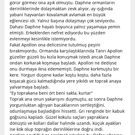
görür görmez ona aşık olmuştu. Daphne ormanların
derinliklerinde dolaşmaktan zevk alıyor, ay ışığında
yabani hayvanları kovalamak avlamak en büyük
eğlencesi idi. Yalnız başına dolaşmayı çok seviyordu.
Dahası Daphne hayatı boyunca yalnız yaşamaya yemin
etmişti. Erkeklerden nefret ediyordu bu yüzden
evlenmeyi kesinlikle istemiyordu.
Fakat Apollon ona delicesine tutulmuş peşini
bırakmıyordu. Ormanda karşılaştıklarında Tanrı Apollon
güzeller güzeli bu kızla konuşmak istedi ancak Daphne
ondan korkarak koşmaya başladı. Apollon ne dediyse
onu durmaya ikna edememişti, Daphne korkmuştu bir
kere. Yorgun düşene kadar koştu koştu, daha fazla
koşacak gücü kalmadığında yere yıkıldı ve toprak anaya
yalvarmaya başladı.
"Ey toprakana beni ört beni sakla, kurtar"
Toprak ana onun yakarışını duymuştu, az sonra Daphne
yorgunluktan ağrıyan bacaklarının sertleştiğini,
odunlaşmaya başladığını hissetti. Gri renginde bir kabuk
göğsünü kapladı. Güzel kokulu saçları yapraklara
dönüştü ve kolları dallar halinde uzandı, küçük ayakları
ise kök olup toprağın derinliklerine doğru indi.