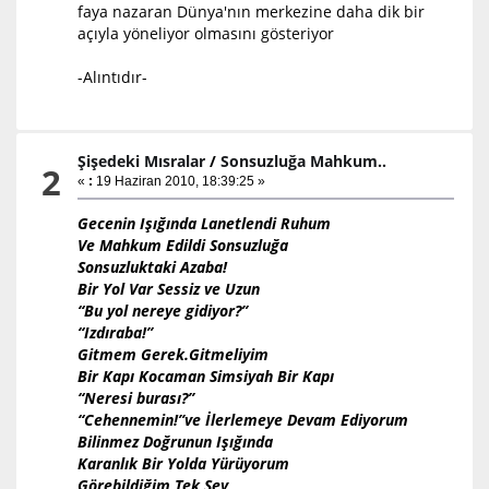
faya nazaran Dünya'nın merkezine daha dik bir
açıyla yöneliyor olmasını gösteriyor
-Alıntıdır-
Şişedeki Mısralar
/
Sonsuzluğa Mahkum..
2
«
:
19 Haziran 2010, 18:39:25 »
Gecenin Işığında Lanetlendi Ruhum
Ve Mahkum Edildi Sonsuzluğa
Sonsuzluktaki Azaba!
Bir Yol Var Sessiz ve Uzun
“Bu yol nereye gidiyor?”
“Izdıraba!”
Gitmem Gerek.Gitmeliyim
Bir Kapı Kocaman Simsiyah Bir Kapı
“Neresi burası?”
“Cehennemin!”ve İlerlemeye Devam Ediyorum
Bilinmez Doğrunun Işığında
Karanlık Bir Yolda Yürüyorum
Görebildiğim Tek Şey,