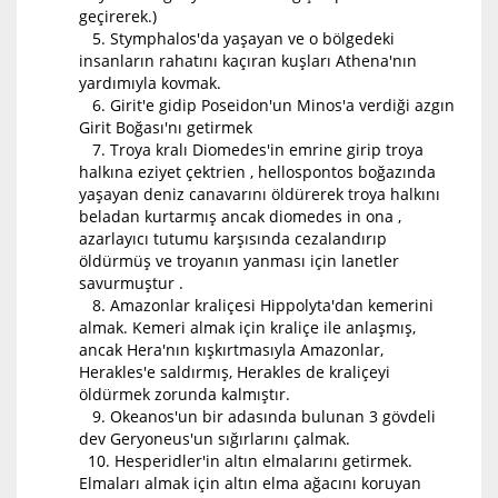
geçirerek.)
5. Stymphalos'da yaşayan ve o bölgedeki
insanların rahatını kaçıran kuşları Athena'nın
yardımıyla kovmak.
6. Girit'e gidip Poseidon'un Minos'a verdiği azgın
Girit Boğası'nı getirmek
7. Troya kralı Diomedes'in emrine girip troya
halkına eziyet çektrien , hellospontos boğazında
yaşayan deniz canavarını öldürerek troya halkını
beladan kurtarmış ancak diomedes in ona ,
azarlayıcı tutumu karşısında cezalandırıp
öldürmüş ve troyanın yanması için lanetler
savurmuştur .
8. Amazonlar kraliçesi Hippolyta'dan kemerini
almak. Kemeri almak için kraliçe ile anlaşmış,
ancak Hera'nın kışkırtmasıyla Amazonlar,
Herakles'e saldırmış, Herakles de kraliçeyi
öldürmek zorunda kalmıştır.
9. Okeanos'un bir adasında bulunan 3 gövdeli
dev Geryoneus'un sığırlarını çalmak.
10. Hesperidler'in altın elmalarını getirmek.
Elmaları almak için altın elma ağacını koruyan