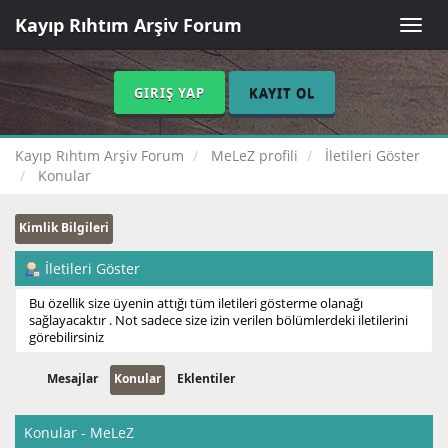
Kayıp Rıhtım Arşiv Forum
Toggle
naviga
GIRIŞ YAP
KAYIT OL
Kayıp Rıhtım Arşiv Forum
MeLeZ profili
İletileri Göster
Konular
Kimlik Bilgileri
İletileri Göster
Bu özellik size üyenin attığı tüm iletileri gösterme olanağı
sağlayacaktır . Not sadece size izin verilen bölümlerdeki iletilerini
görebilirsiniz
Mesajlar
Konular
Eklentiler
Konular - MeLeZ