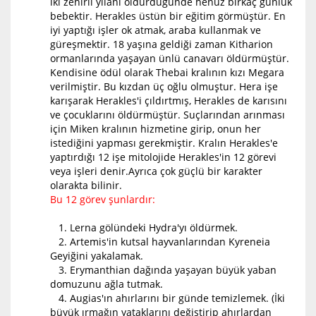
iki zehirli yılanı öldürdüğünde henüz birkaç günlük
bebektir. Herakles üstün bir eğitim görmüştür. En
iyi yaptığı işler ok atmak, araba kullanmak ve
güreşmektir. 18 yaşına geldiği zaman Kitharion
ormanlarında yaşayan ünlü canavarı öldürmüştür.
Kendisine ödül olarak Thebai kralının kızı Megara
verilmiştir. Bu kızdan üç oğlu olmuştur. Hera işe
karışarak Herakles'i çıldırtmış, Herakles de karısını
ve çocuklarını öldürmüştür. Suçlarından arınması
için Miken kralının hizmetine girip, onun her
istediğini yapması gerekmiştir. Kralın Herakles'e
yaptırdığı 12 işe mitolojide Herakles'in 12 görevi
veya işleri denir.Ayrıca çok güçlü bir karakter
olarakta bilinir.
Bu 12 görev şunlardır:
1. Lerna gölündeki Hydra'yı öldürmek.
2. Artemis'in kutsal hayvanlarından Kyreneia
Geyiğini yakalamak.
3. Erymanthian dağında yaşayan büyük yaban
domuzunu ağla tutmak.
4. Augias'ın ahırlarını bir günde temizlemek. (İki
büyük ırmağın yataklarını değiştirip ahırlardan