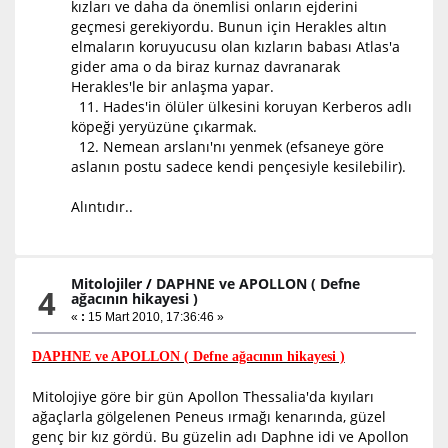
kızları ve daha da önemlisi onların ejderini
geçmesi gerekiyordu. Bunun için Herakles altın
elmaların koruyucusu olan kızların babası Atlas'a
gider ama o da biraz kurnaz davranarak
Herakles'le bir anlaşma yapar.
11. Hades'in ölüler ülkesini koruyan Kerberos adlı
köpeği yeryüzüne çıkarmak.
12. Nemean arslanı'nı yenmek (efsaneye göre
aslanın postu sadece kendi pençesiyle kesilebilir).
Alıntıdır..
Mitolojiler
/
DAPHNE ve APOLLON ( Defne
4
ağacının hikayesi )
«
:
15 Mart 2010, 17:36:46 »
DAPHNE ve APOLLON ( Defne ağacının hikayesi )
Mitolojiye göre bir gün Apollon Thessalia'da kıyıları
ağaçlarla gölgelenen Peneus ırmağı kenarında, güzel
genç bir kız gördü. Bu güzelin adı Daphne idi ve Apollon