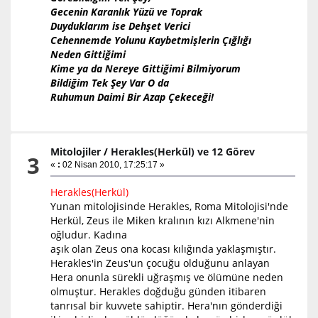
Gecenin Karanlık Yüzü ve Toprak
Duyduklarım ise Dehşet Verici
Cehennemde Yolunu Kaybetmişlerin Çığlığı
Neden Gittiğimi
Kime ya da Nereye Gittiğimi Bilmiyorum
Bildiğim Tek Şey Var O da
Ruhumun Daimi Bir Azap Çekeceği!
Mitolojiler
/
Herakles(Herkül) ve 12 Görev
3
«
:
02 Nisan 2010, 17:25:17 »
Herakles(Herkül)
Yunan mitolojisinde Herakles, Roma Mitolojisi'nde
Herkül, Zeus ile Miken kralının kızı Alkmene'nin
oğludur. Kadına
aşık olan Zeus ona kocası kılığında yaklaşmıştır.
Herakles'in Zeus'un çocuğu olduğunu anlayan
Hera onunla sürekli uğraşmış ve ölümüne neden
olmuştur. Herakles doğduğu günden itibaren
tanrısal bir kuvvete sahiptir. Hera'nın gönderdiği