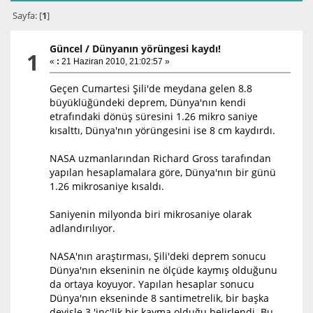
Sayfa: [
1
]
Güncel
/
Dünyanın yörüngesi kaydı!
1
«
:
21 Haziran 2010, 21:02:57 »
Geçen Cumartesi Şili'de meydana gelen 8.8
büyüklüğündeki deprem, Dünya'nın kendi
etrafındaki dönüş süresini 1.26 mikro saniye
kısalttı, Dünya'nın yörüngesini ise 8 cm kaydırdı.
NASA uzmanlarından Richard Gross tarafından
yapılan hesaplamalara göre, Dünya'nın bir günü
1.26 mikrosaniye kısaldı.
Saniyenin milyonda biri mikrosaniye olarak
adlandırılıyor.
NASA'nın araştırması, Şili'deki deprem sonucu
Dünya'nın ekseninin ne ölçüde kaymış olduğunu
da ortaya koyuyor. Yapılan hesaplar sonucu
Dünya'nın ekseninde 8 santimetrelik, bir başka
deyişle 3 'inç'lik bir kayma olduğu belirlendi. Bu