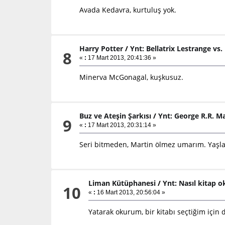
Avada Kedavra, kurtuluş yok.
Harry Potter
/
Ynt: Bellatrix Lestrange vs
8
«
:
17 Mart 2013, 20:41:36 »
Minerva McGonagal, kuşkusuz.
Buz ve Ateşin Şarkısı
/
Ynt: George R.R. Ma
9
«
:
17 Mart 2013, 20:31:14 »
Seri bitmeden, Martin ölmez umarım. Yaşlan
Liman Kütüphanesi
/
Ynt: Nasıl kitap 
10
«
:
16 Mart 2013, 20:56:04 »
Yatarak okurum, bir kitabı seçtiğim için