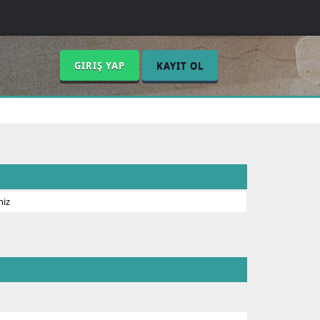
GIRIŞ YAP
KAYIT OL
niz