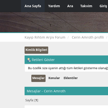
Ana Sayfa
Yardım
Ara
Takvim
Giriş
Kayıp Rıhtım Arşiv Forum
Cerin Amroth profili
Kimlik Bilgileri
İletileri Göster
Bu özellik size üyenin attığı tüm iletileri gösterme olanağı
Mesajlar
Konular
Eklentiler
Mesajlar - Cerin Amroth
Sayfa: [
1
]