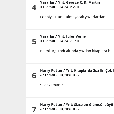
Yazarlar
/
Ynt: George R. R. Martin
4
«
:
22 Mart 2013, 23:25:23 »
Edebiyatı, unutulmayacak yazarlardan.
Yazarlar
/
Ynt: Jules Verne
5
«
:
22 Mart 2013, 23:23:14 »
Bilimkurgu adı altında yazılan kitaplara b
Harry Potter
/
Ynt: Kitaplarda Sizi En Çok 
6
«
:
17 Mart 2013, 20:46:36 »
"Her zaman."
Harry Potter
/
Ynt: Sizce en ölümcül büyü
7
«
:
17 Mart 2013, 20:43:06 »