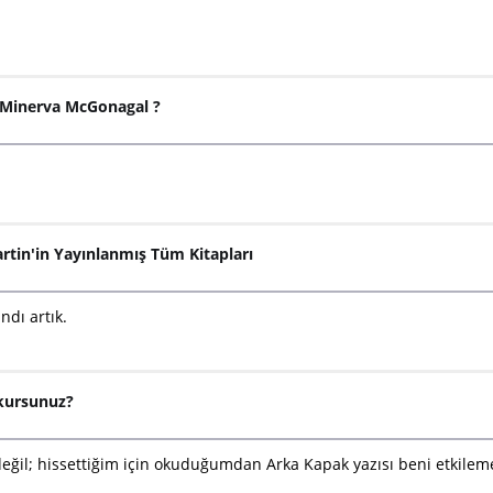
. Minerva McGonagal ?
rtin'in Yayınlanmış Tüm Kitapları
dı artık.
okursunuz?
 değil; hissettiğim için okuduğumdan Arka Kapak yazısı beni etkilem