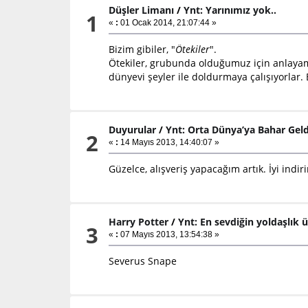
Düşler Limanı
/
Ynt: Yarınımız yok..
1
«
:
01 Ocak 2014, 21:07:44 »
Bizim gibiler, "
Ötekiler
".
Ötekiler, grubunda olduğumuz için anlayamıy
dünyevi şeyler ile doldurmaya çalışıyorlar.
Duyurular
/
Ynt: Orta Dünya’ya Bahar Geld
2
«
:
14 Mayıs 2013, 14:40:07 »
Güzelce, alışveriş yapacağım artık. İyi indir
Harry Potter
/
Ynt: En sevdiğin yoldaşlık 
3
«
:
07 Mayıs 2013, 13:54:38 »
Severus Snape