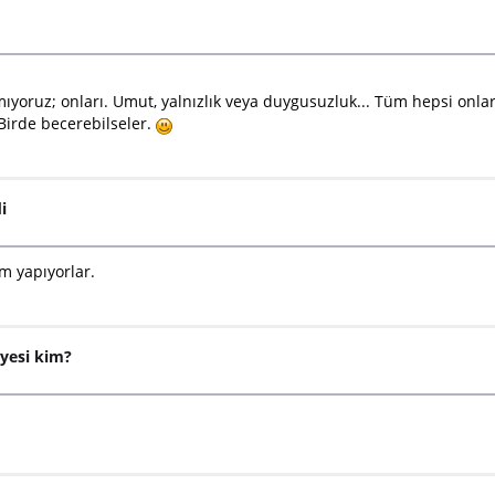
oruz; onları. Umut, yalnızlık veya duygusuzluk... Tüm hepsi onların.
 Birde becerebilseler.
i
im yapıyorlar.
üyesi kim?