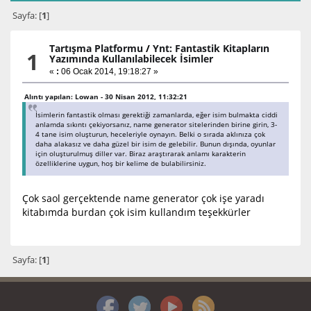
Sayfa: [
1
]
Tartışma Platformu
/
Ynt: Fantastik Kitapların
1
Yazımında Kullanılabilecek İsimler
«
:
06 Ocak 2014, 19:18:27 »
Alıntı yapılan: Lowan - 30 Nisan 2012, 11:32:21
İsimlerin fantastik olması gerektiği zamanlarda, eğer isim bulmakta ciddi
anlamda sıkıntı çekiyorsanız, name generator sitelerinden birine girin, 3-
4 tane isim oluşturun, heceleriyle oynayın. Belki o sırada aklınıza çok
daha alakasız ve daha güzel bir isim de gelebilir. Bunun dışında, oyunlar
için oluşturulmuş diller var. Biraz araştırarak anlamı karakterin
özelliklerine uygun, hoş bir kelime de bulabilirsiniz.
Çok saol gerçektende name generator çok işe yaradı
kitabımda burdan çok isim kullandım teşekkürler
Sayfa: [
1
]