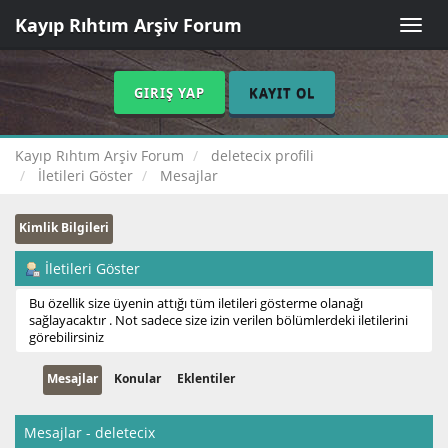
Kayıp Rıhtım Arşiv Forum
Toggle
naviga
GIRIŞ YAP
KAYIT OL
Kayıp Rıhtım Arşiv Forum
deletecix profili
İletileri Göster
Mesajlar
Kimlik Bilgileri
İletileri Göster
Bu özellik size üyenin attığı tüm iletileri gösterme olanağı
sağlayacaktır . Not sadece size izin verilen bölümlerdeki iletilerini
görebilirsiniz
Mesajlar
Konular
Eklentiler
Mesajlar - deletecix