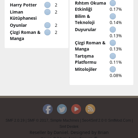
Rıhtım Okuma
Harry Potter
2
Etkinliği
0.17%
Liman
2
Bilim &
Kütüphanesi
Teknoloji
0.14%
Oyunlar
2
Duyurular
Çizgi Roman &
2
0.13%
Manga
Çizgi Roman &
Manga
0.13%
Tartışma
Platformu
0.11%
Mitolojiler
0.08%
SMF 2.0.19
|
SMF © 2017
,
Simple Machines
|
Seo4Smf 2.0 © SmfMod.Com
|
Smf Destek
Reseller by
Daniiel
. Designed by
Brian