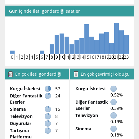
Gün içinde ileti gönderdiği saatler
0
1
2
3
4
5
6
7
8
9
10
11
12
13
14
15
16
17
18
19
20
21
22
23
En çok ileti gönderdiği
En çok çevrimiçi olduğu
bölümler
bölümler
Kurgu İskelesi
57
Kurgu İskelesi
0.52%
Diğer Fantastik
24
Eserler
Diğer Fantastik
Eserler
0.39%
Sinema
15
Televizyon
Televizyon
8
0.19%
Duyurular
7
Sinema
Tartışma
7
0.18%
Platformu