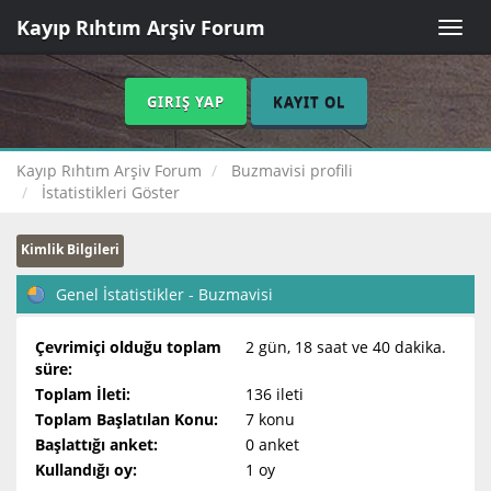
Kayıp Rıhtım Arşiv Forum
Toggle
naviga
GIRIŞ YAP
KAYIT OL
Kayıp Rıhtım Arşiv Forum
Buzmavisi profili
İstatistikleri Göster
Kimlik Bilgileri
Genel İstatistikler - Buzmavisi
Çevrimiçi olduğu toplam
2 gün, 18 saat ve 40 dakika.
süre:
Toplam İleti:
136 ileti
Toplam Başlatılan Konu:
7 konu
Başlattığı anket:
0 anket
Kullandığı oy:
1 oy