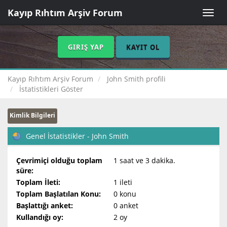
Kayıp Rıhtım Arşiv Forum
Toggle
naviga
GIRIŞ YAP
KAYIT OL
Kayıp Rıhtım Arşiv Forum
John Smith profili
İstatistikleri Göster
Kimlik Bilgileri
Genel İstatistikler - John Smith
Çevrimiçi olduğu toplam
1 saat ve 3 dakika.
süre:
Toplam İleti:
1 ileti
Toplam Başlatılan Konu:
0 konu
Başlattığı anket:
0 anket
Kullandığı oy:
2 oy