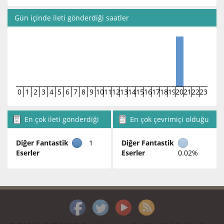
Gün içinde ileti gönderdiği saatler
0
1
2
3
4
5
6
7
8
9
10
11
12
13
14
15
16
17
18
19
20
21
22
23
En çok ileti gönderdiği
En çok çevrimiçi olduğu
bölümler
bölümler
Diğer Fantastik
1
Diğer Fantastik
Eserler
Eserler
0.02%