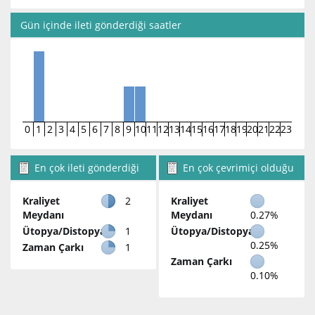
Gün içinde ileti gönderdiği saatler
0
1
2
3
4
5
6
7
8
9
10
11
12
13
14
15
16
17
18
19
20
21
22
23
En çok ileti gönderdiği
En çok çevrimiçi olduğu
bölümler
bölümler
Kraliyet
2
Kraliyet
Meydanı
Meydanı
0.27%
Ütopya/Distopya
1
Ütopya/Distopya
0.25%
Zaman Çarkı
1
Zaman Çarkı
0.10%