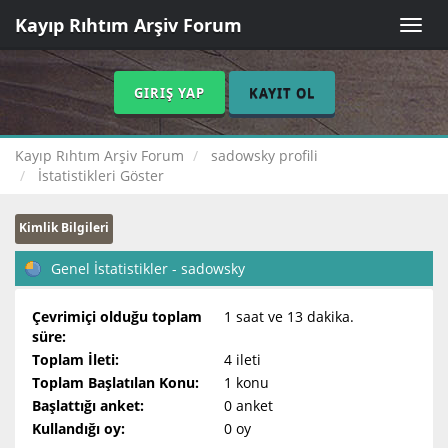
Kayıp Rıhtım Arşiv Forum
Toggle
naviga
GIRIŞ YAP
KAYIT OL
Kayıp Rıhtım Arşiv Forum
sadowsky profili
İstatistikleri Göster
Kimlik Bilgileri
Genel İstatistikler - sadowsky
Çevrimiçi olduğu toplam
1 saat ve 13 dakika.
süre:
Toplam İleti:
4 ileti
Toplam Başlatılan Konu:
1 konu
Başlattığı anket:
0 anket
Kullandığı oy:
0 oy