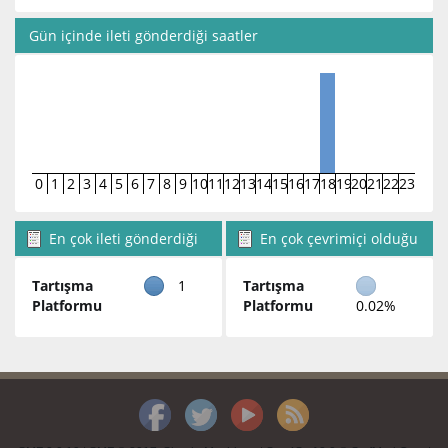
Gün içinde ileti gönderdiği saatler
0
1
2
3
4
5
6
7
8
9
10
11
12
13
14
15
16
17
18
19
20
21
22
23
En çok ileti gönderdiği
En çok çevrimiçi olduğu
bölümler
bölümler
Tartışma
1
Tartışma
Platformu
Platformu
0.02%