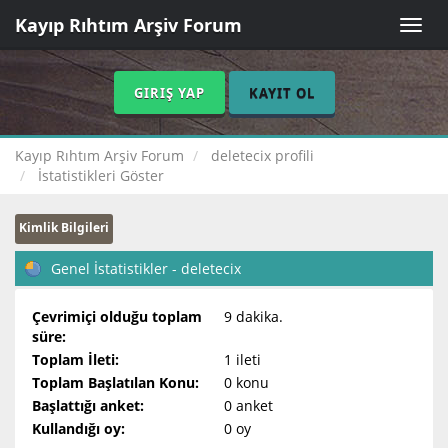
Kayıp Rıhtım Arşiv Forum
Toggle
naviga
GIRIŞ YAP
KAYIT OL
Kayıp Rıhtım Arşiv Forum
deletecix profili
İstatistikleri Göster
Kimlik Bilgileri
Genel İstatistikler - deletecix
Çevrimiçi olduğu toplam
9 dakika.
süre:
Toplam İleti:
1 ileti
Toplam Başlatılan Konu:
0 konu
Başlattığı anket:
0 anket
Kullandığı oy:
0 oy