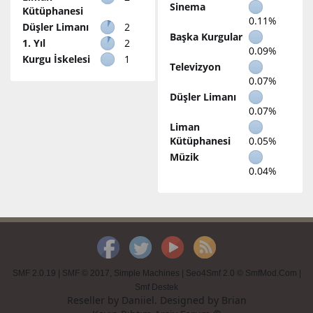
Sinema
Kütüphanesi
0.11%
Düşler Limanı
2
Başka Kurgular
1. Yıl
2
0.09%
Kurgu İskelesi
1
Televizyon
0.07%
Düşler Limanı
0.07%
Liman
Kütüphanesi
0.05%
Müzik
0.04%
SMF 2.0.19
|
SMF © 2017
,
Simple Machines
|
Seo4Smf 2.0 © SmfMod.Com
|
Smf Destek
Reseller by
Daniiel
. Designed by
Brian