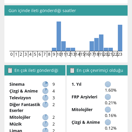
Gün içinde ileti gönderdiği saatler
0
1
2
3
4
5
6
7
8
9
10
11
12
13
14
15
16
17
18
19
20
21
22
23
En çok ileti gönderdiği
En çok çevrimiçi olduğu
bölümler
bölümler
Sinema
9
1. Yıl
1.60%
Çizgi & Anime
4
FRP Arşivleri
Televizyon
3
0.21%
Diğer Fantastik
2
Mitolojiler
Eserler
0.16%
Mitolojiler
2
Çizgi & Anime
Müzik
2
0.12%
Liman
2