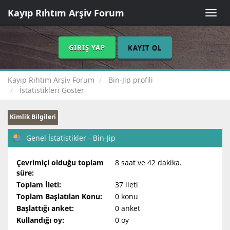
Kayıp Rıhtım Arşiv Forum
Toggle
naviga
GIRIŞ YAP
KAYIT OL
Kayıp Rıhtım Arşiv Forum
Bin-Jip profili
İstatistikleri Göster
Kimlik Bilgileri
Genel İstatistikler - Bin-Jip
Çevrimiçi olduğu toplam
8 saat ve 42 dakika.
süre:
Toplam İleti:
37 ileti
Toplam Başlatılan Konu:
0 konu
Başlattığı anket:
0 anket
Kullandığı oy:
0 oy