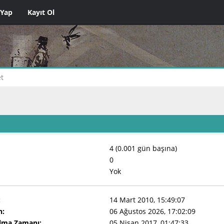
 Yap
Kayıt Ol
t
4 (0.001 gün başına)
0
Yok
:
14 Mart 2010, 15:49:07
n:
06 Ağustos 2026, 17:02:09
Olma Zamanı:
05 Nisan 2017, 01:47:33