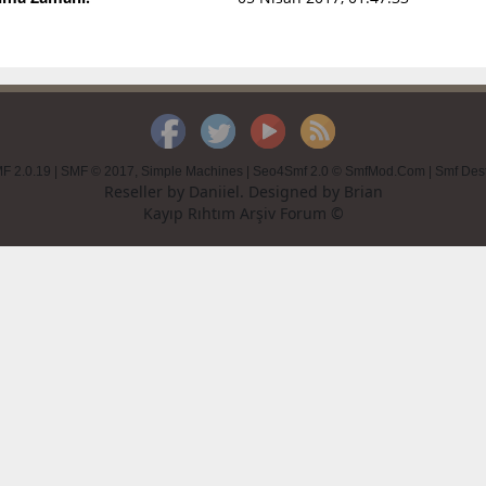
F 2.0.19
|
SMF © 2017
,
Simple Machines
|
Seo4Smf 2.0 © SmfMod.Com
|
Smf Des
Reseller by
Daniiel
. Designed by
Brian
Kayıp Rıhtım Arşiv Forum ©