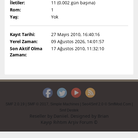
İletiler:
11 (0.002 gün başına)
Rom:
1
Yaş:
Yok
Kayıt Tarihi:
27 Mayıs 2010, 16:40:16
Yerel Zaman:
09 Ağustos 2026, 14:01:57
Son Aktif Olma
17 Ağustos 2010, 11:32:10
Zamanı:
SMF 2.0.19
|
SMF © 2017
,
Simple Machines
|
Seo4Smf 2.0 © SmfMod.Com
|
Smf Destek
Reseller by
Daniiel
. Designed by
Brian
Kayıp Rıhtım Arşiv Forum ©