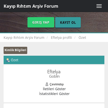
Kayıp Rıhtım Arşiv Forum
Toggle
naviga
GIRIŞ YAP
KAYIT OL
Kayıp Rıhtım Arşiv Forum
Eftelya profili
Özet
Kimlik Bilgileri
Özet
Eftelya 
Goblin
Çevrimdışı
İletileri Göster
İstatistikleri Göster