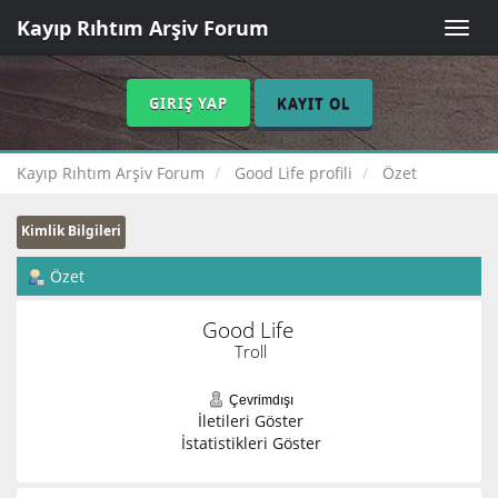
Kayıp Rıhtım Arşiv Forum
Toggle
naviga
GIRIŞ YAP
KAYIT OL
Kayıp Rıhtım Arşiv Forum
Good Life profili
Özet
Kimlik Bilgileri
Özet
Good Life 
Troll
Çevrimdışı
İletileri Göster
İstatistikleri Göster