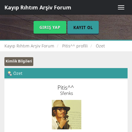
Kayıp Rıhtım Arşiv Forum
Toggle
naviga
GIRIŞ YAP
KAYIT OL
Kayıp Rıhtım Arşiv Forum
Pitis^^ profili
Özet
Kimlik Bilgileri
Özet
Pitis^^ 
Sfenks