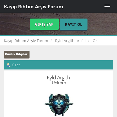
Kayıp Rıhtım Arşiv Forum
Toggle
naviga
GIRIŞ YAP
KAYIT OL
Kayıp Rıhtım Arşiv Forum
Ryld Argith profili
Özet
Kimlik Bilgileri
Özet
Ryld Argith 
Unicorn