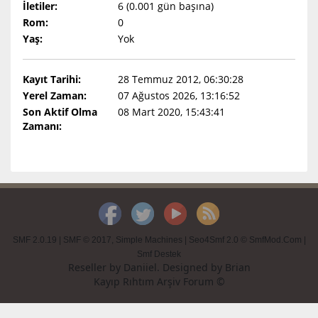
İletiler:
6 (0.001 gün başına)
Rom:
0
Yaş:
Yok
Kayıt Tarihi:
28 Temmuz 2012, 06:30:28
Yerel Zaman:
07 Ağustos 2026, 13:16:52
Son Aktif Olma
08 Mart 2020, 15:43:41
Zamanı:
SMF 2.0.19
|
SMF © 2017
,
Simple Machines
|
Seo4Smf 2.0 © SmfMod.Com
|
Smf Destek
Reseller by
Daniiel
. Designed by
Brian
Kayıp Rıhtım Arşiv Forum ©