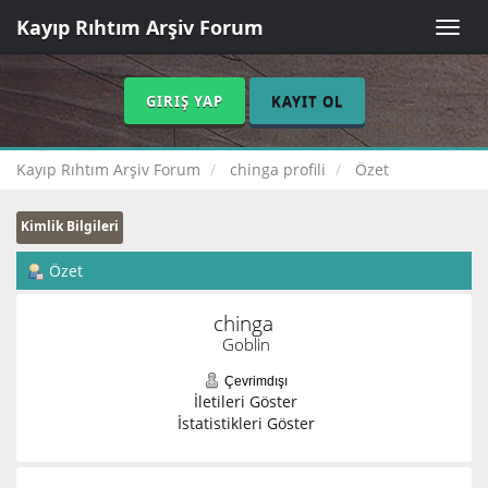
Kayıp Rıhtım Arşiv Forum
Toggle
naviga
GIRIŞ YAP
KAYIT OL
Kayıp Rıhtım Arşiv Forum
chinga profili
Özet
Kimlik Bilgileri
Özet
chinga 
Goblin
Çevrimdışı
İletileri Göster
İstatistikleri Göster