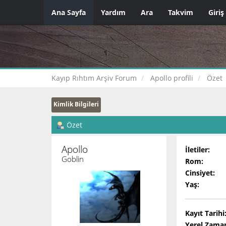
Ana Sayfa
Yardım
Ara
Takvim
Giriş
Kayıp Rıhtım Arşiv Forum
Apollo profili
Özet
Kimlik Bilgileri
Özet
Apollo 
İletiler:
Goblin
Rom:
Cinsiyet:
Yaş:
Kayıt Tarihi
Yerel Zama