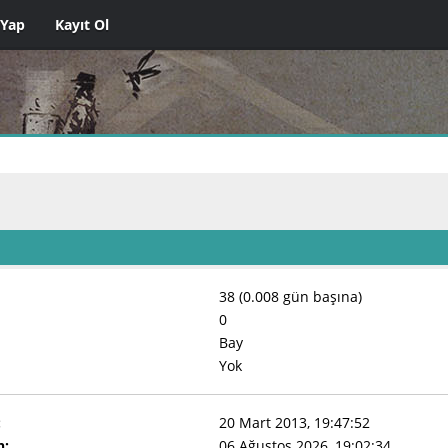
 Yap
Kayıt Ol
38 (0.008 gün başına)
0
Bay
Yok
:
20 Mart 2013, 19:47:52
n:
06 Ağustos 2026, 19:02:34