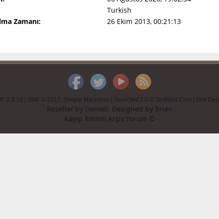
Turkish
Olma Zamanı:
26 Ekim 2013, 00:21:13
F 2.0.19
|
SMF © 2017
,
Simple Machines
|
Seo4Smf 2.0 © SmfMod.Com
|
Smf Des
Reseller by
Daniiel
. Designed by
Brian
Kayıp Rıhtım Arşiv Forum ©