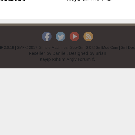
F 2.0.19
|
SMF © 2017
,
Simple Machines
|
Seo4Smf 2.0 © SmfMod.Com
|
Smf Des
Reseller by
Daniiel
. Designed by
Brian
Kayıp Rıhtım Arşiv Forum ©