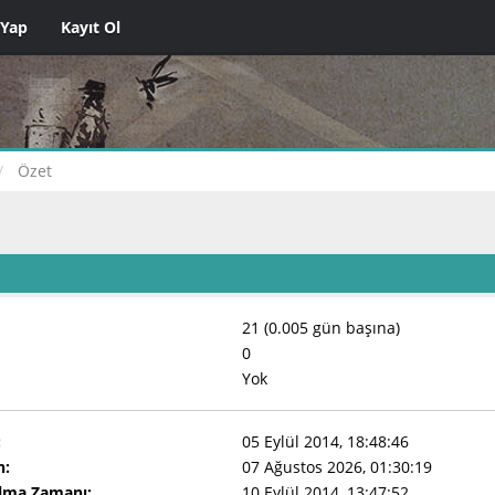
 Yap
Kayıt Ol
Özet
21 (0.005 gün başına)
0
Yok
:
05 Eylül 2014, 18:48:46
n:
07 Ağustos 2026, 01:30:19
Olma Zamanı:
10 Eylül 2014, 13:47:52