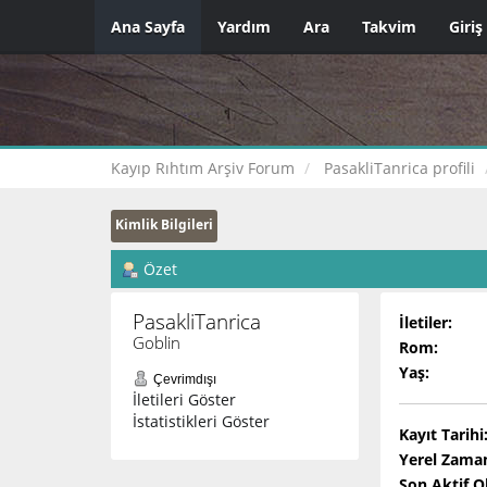
Ana Sayfa
Yardım
Ara
Takvim
Giriş
Kayıp Rıhtım Arşiv Forum
PasakliTanrica profili
Kimlik Bilgileri
Özet
PasakliTanrica 
İletiler:
Goblin
Rom:
Yaş:
Çevrimdışı
İletileri Göster
İstatistikleri Göster
Kayıt Tarihi
Yerel Zama
Son Aktif 