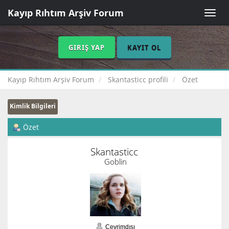
Kayıp Rıhtım Arşiv Forum
Toggle
naviga
GIRIŞ YAP
KAYIT OL
Kayıp Rıhtım Arşiv Forum
Skantasticc profili
Özet
Kimlik Bilgileri
Özet
Skantasticc 
Goblin
Çevrimdışı