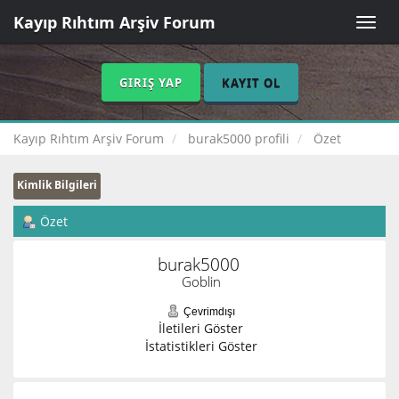
Kayıp Rıhtım Arşiv Forum
Toggle
naviga
GIRIŞ YAP
KAYIT OL
Kayıp Rıhtım Arşiv Forum
burak5000 profili
Özet
Kimlik Bilgileri
Özet
burak5000 
Goblin
Çevrimdışı
İletileri Göster
İstatistikleri Göster