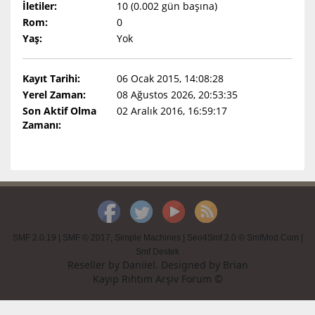
İletiler:
10 (0.002 gün başına)
Rom:
0
Yaş:
Yok
Kayıt Tarihi:
06 Ocak 2015, 14:08:28
Yerel Zaman:
08 Ağustos 2026, 20:53:35
Son Aktif Olma
02 Aralık 2016, 16:59:17
Zamanı:
SMF 2.0.19
|
SMF © 2017
,
Simple Machines
|
Seo4Smf 2.0 © SmfMod.Com
|
Smf Destek
Reseller by
Daniiel
. Designed by
Brian
Kayıp Rıhtım Arşiv Forum ©