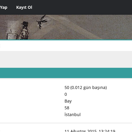
 Yap
Kayıt Ol
t
50 (0.012 gün başına)
0
Bay
58
İstanbul
:
11 Ağustos 2015, 13:24:19