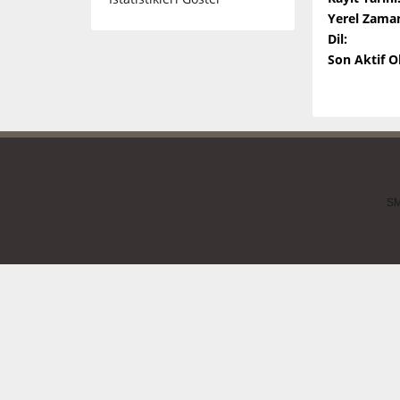
Yerel Zama
Dil:
Son Aktif 
SM