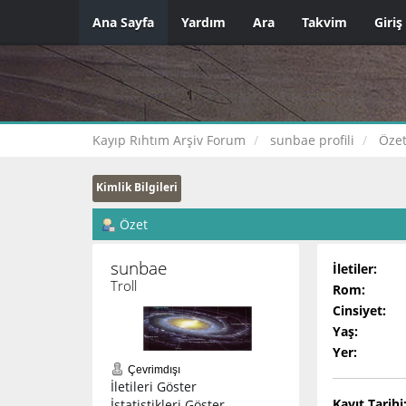
Ana Sayfa
Yardım
Ara
Takvim
Giriş
Kayıp Rıhtım Arşiv Forum
sunbae profili
Öze
Kimlik Bilgileri
Özet
sunbae 
İletiler:
Troll
Rom:
Cinsiyet:
Yaş:
Yer:
Çevrimdışı
İletileri Göster
Kayıt Tarihi
İstatistikleri Göster