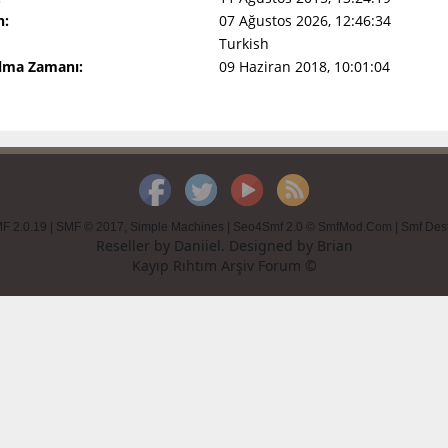
n:
07 Ağustos 2026, 12:46:34
Turkish
Olma Zamanı:
09 Haziran 2018, 10:01:04
F 2.0.19
|
SMF © 2017
,
Simple Machines
|
Seo4Smf 2.0 © SmfMod.Com
|
Smf Des
Reseller by
Daniiel
. Designed by
Brian
Kayıp Rıhtım Arşiv Forum ©