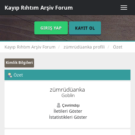
Kayıp Rıhtım Arşiv Forum
Toggle
naviga
GIRIŞ YAP
KAYIT OL
Kayıp Rıhtım Arşiv Forum
zümrüdüanka profili
Özet
Kimlik Bilgileri
Özet
zümrüdüanka 
Goblin
Çevrimdışı
İletileri Göster
İstatistikleri Göster