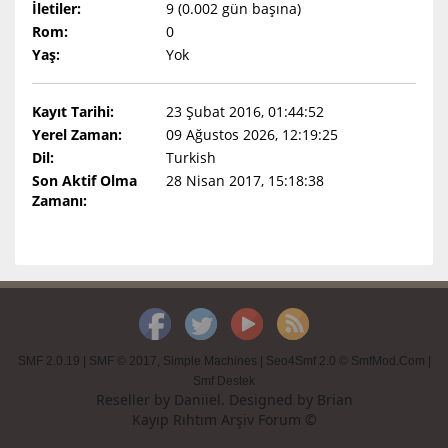
İletiler:
9 (0.002 gün başına)
Rom:
0
Yaş:
Yok
Kayıt Tarihi:
23 Şubat 2016, 01:44:52
Yerel Zaman:
09 Ağustos 2026, 12:19:25
Dil:
Turkish
Son Aktif Olma
28 Nisan 2017, 15:18:38
Zamanı:
SMF 2.0.19
|
SMF © 2017
,
Simple Machines
|
Seo4Smf 2.0 © SmfMod.Com
|
Smf Destek
Reseller by
Daniiel
. Designed by
Brian
Kayıp Rıhtım Arşiv Forum ©