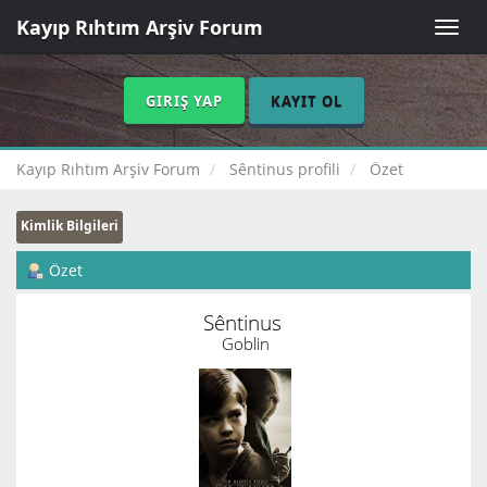
Kayıp Rıhtım Arşiv Forum
Toggle
naviga
GIRIŞ YAP
KAYIT OL
Kayıp Rıhtım Arşiv Forum
Sêntinus profili
Özet
Kimlik Bilgileri
Özet
Sêntinus 
Goblin