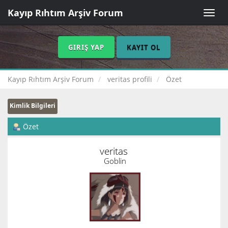
Kayıp Rıhtım Arşiv Forum
Toggle
naviga
GIRIŞ YAP
KAYIT OL
Kayıp Rıhtım Arşiv Forum
veritas profili
Özet
Kimlik Bilgileri
Özet
veritas 
Goblin