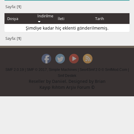
Sayfa: [
1
]
İndirilme
Dosya
İleti
Tarih
Şimdiye kadar hiç eklenti gönderilmemiş.
Sayfa: [
1
]
SMF 2.0.19
|
SMF © 2017
,
Simple Machines
|
Seo4Smf 2.0 © SmfMod.Com
|
Smf Destek
Reseller by
Daniiel
. Designed by
Brian
Kayıp Rıhtım Arşiv Forum ©