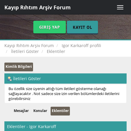
Kayıp Rıhtım Arşiv Forum
Toggle
naviga
GIRIŞ YAP
KAYIT OL
Kayıp Rıhtım Arşiv Forum
Igor Karkaroff profili
İletileri Göster
Eklentiler
Kimlik Bilgileri
İletileri Göster
Bu özellik size üyenin attığı tüm iletileri gösterme olanağı
sağlayacaktır . Not sadece size izin verilen bölümlerdeki iletilerini
görebilirsiniz
Mesajlar
Konular
Eklentiler
Eklentiler - Igor Karkaroff