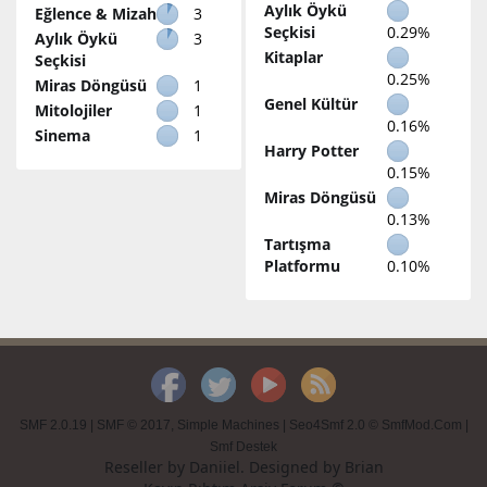
Aylık Öykü
Eğlence & Mizah
3
Seçkisi
0.29%
Aylık Öykü
3
Kitaplar
Seçkisi
0.25%
Miras Döngüsü
1
Genel Kültür
Mitolojiler
1
0.16%
Sinema
1
Harry Potter
0.15%
Miras Döngüsü
0.13%
Tartışma
Platformu
0.10%
SMF 2.0.19
|
SMF © 2017
,
Simple Machines
|
Seo4Smf 2.0 © SmfMod.Com
|
Smf Destek
Reseller by
Daniiel
. Designed by
Brian