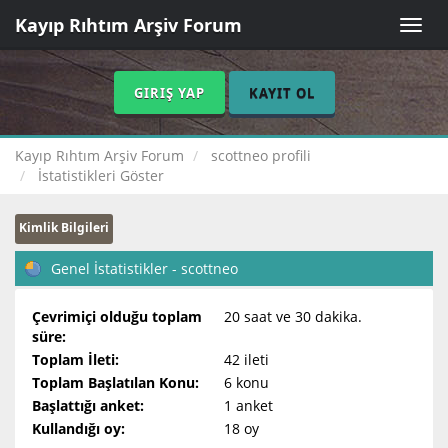
Kayıp Rıhtım Arşiv Forum
Toggle
naviga
GIRIŞ YAP
KAYIT OL
Kayıp Rıhtım Arşiv Forum
scottneo profili
İstatistikleri Göster
Kimlik Bilgileri
Genel İstatistikler - scottneo
Çevrimiçi olduğu toplam
20 saat ve 30 dakika.
süre:
Toplam İleti:
42 ileti
Toplam Başlatılan Konu:
6 konu
Başlattığı anket:
1 anket
Kullandığı oy:
18 oy