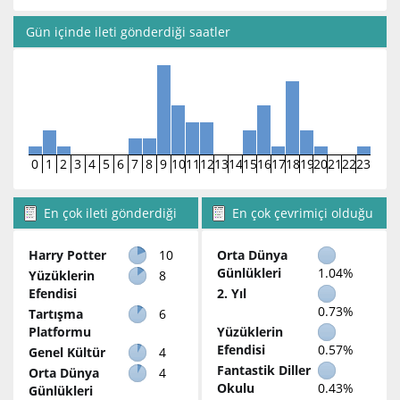
Gün içinde ileti gönderdiği saatler
0
1
2
3
4
5
6
7
8
9
10
11
12
13
14
15
16
17
18
19
20
21
22
23
En çok ileti gönderdiği
En çok çevrimiçi olduğu
bölümler
bölümler
Harry Potter
10
Orta Dünya
Günlükleri
1.04%
Yüzüklerin
8
Efendisi
2. Yıl
0.73%
Tartışma
6
Platformu
Yüzüklerin
Efendisi
0.57%
Genel Kültür
4
Fantastik Diller
Orta Dünya
4
Okulu
0.43%
Günlükleri