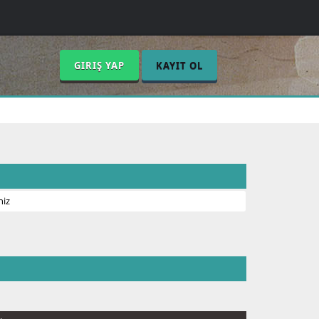
GIRIŞ YAP
KAYIT OL
niz