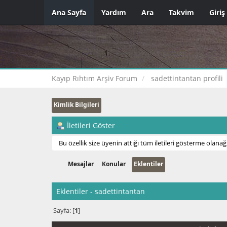
Ana Sayfa
Yardım
Ara
Takvim
Giriş
Kayıp Rıhtım Arşiv Forum
sadettintantan profili
Kimlik Bilgileri
İletileri Göster
Bu özellik size üyenin attığı tüm iletileri gösterme olanağı
Mesajlar
Konular
Eklentiler
Eklentiler - sadettintantan
Sayfa: [
1
]