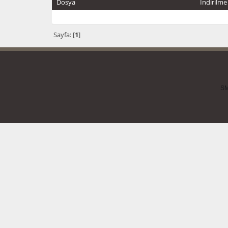
Dosya
İndirilme
Sayfa: [
1
]
SM