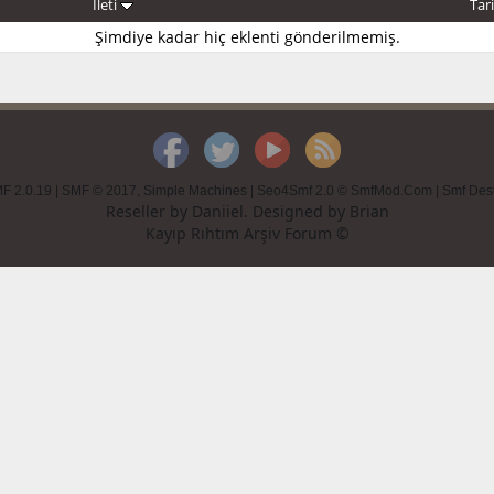
İleti
Tar
Şimdiye kadar hiç eklenti gönderilmemiş.
F 2.0.19
|
SMF © 2017
,
Simple Machines
|
Seo4Smf 2.0 © SmfMod.Com
|
Smf Des
Reseller by
Daniiel
. Designed by
Brian
Kayıp Rıhtım Arşiv Forum ©